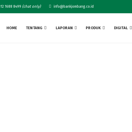
(chat only)
12 1688 8499
info@bankjombang.co.id
HOME
TENTANG
LAPORAN
PRODUK
DIGITAL
BAPER 2025