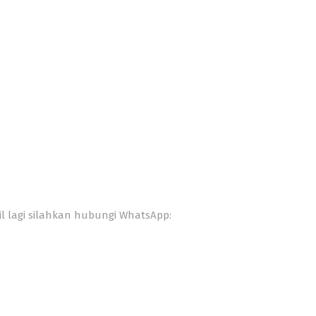
posito mulai Rp100 Juta sampai 1 Miliar.
il lagi silahkan hubungi WhatsApp: