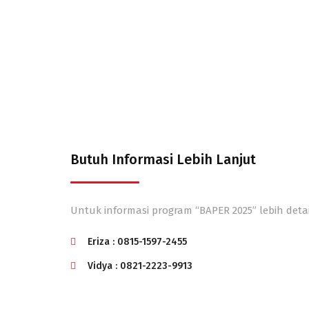
Promo berupa ekstra hadiah sebesar 1.0% p.a de
Butuh Informasi Lebih Lanjut
Untuk informasi program “BAPER 2025” lebih deta
Eriza : 0815-1597-2455
Vidya : 0821-2223-9913