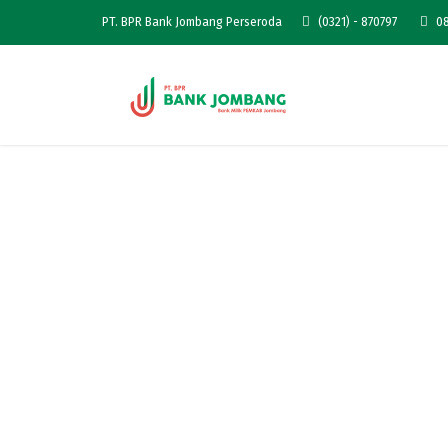
PT. BPR Bank Jombang Perseroda
(0321) - 870797
08
Deposito Reguler