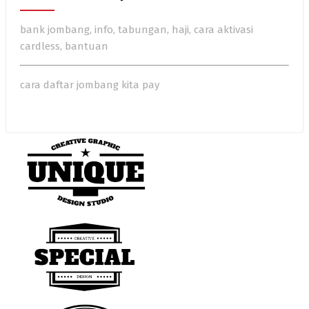
bank jombang, info, tabungan, haji, cara aktivasi
cardless, bantuan
cara daftar jombang kita pay