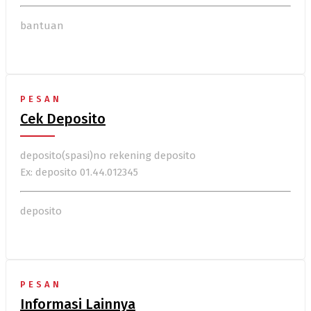
bantuan
PESAN
Cek Deposito
deposito(spasi)no rekening deposito
Ex: deposito 01.44.012345
deposito
PESAN
Informasi Lainnya