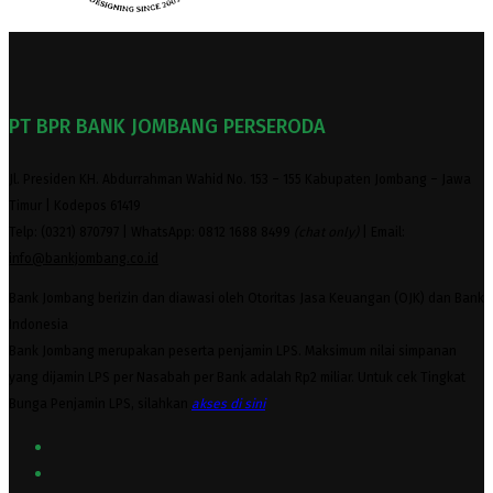
PT BPR BANK JOMBANG PERSERODA
Jl. Presiden KH. Abdurrahman Wahid No. 153 – 155 Kabupaten Jombang – Jawa
Timur | Kodepos 61419
Telp: (0321) 870797 | WhatsApp: 0812 1688 8499
(chat only)
| Email:
info@bankjombang.co.id
Bank Jombang berizin dan diawasi oleh Otoritas Jasa Keuangan (OJK) dan Bank
Indonesia
Bank Jombang merupakan peserta penjamin LPS. Maksimum nilai simpanan
yang dijamin LPS per Nasabah per Bank adalah Rp2 miliar. Untuk cek Tingkat
Bunga Penjamin LPS, silahkan
akses
di sini