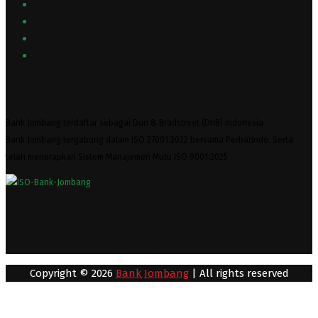
Bank Jombang terdaftar sebagai Dun & Bradstreet (DnB) Indonesia
Bank Jombang tergabung dalam ISO 27001:2022 bersama Perbarindo. Serta
telah menerapkan Sistem Manajemen Mutu ISO 9001:2025
Copyright © 2026
Bank Jombang
| All rights reserved