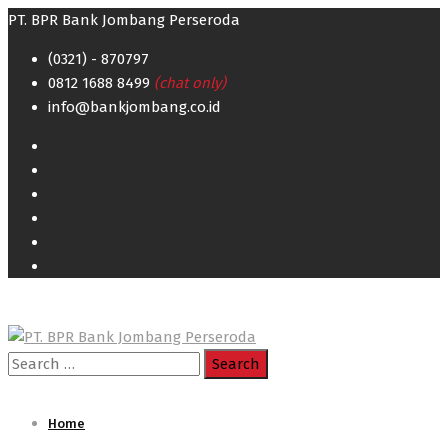
PT. BPR Bank Jombang Perseroda
(0321) - 870797
0812 1688 8499
(chat only)
info@bankjombang.co.id
Search
for:
Home