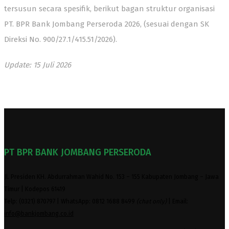
tersusun secara spesifik, berikut bagan struktur organisasi
PT. BPR Bank Jombang Perseroda 2026, (sesuai dengan SK
Direksi No. 900/27.1/415.51/2026).
Update: 15 Juli 2026
PT BPR BANK JOMBANG PERSERODA
Jl. Presiden KH. Abdurrahman Wahid No. 153 – 155 Kabupaten Jombang – Jawa
Timur | Kodepos 61419
Telp: (0321) 870797 | WhatsApp: 0812 1688 8499
(chat only)
| Email:
info@bankjombang.co.id