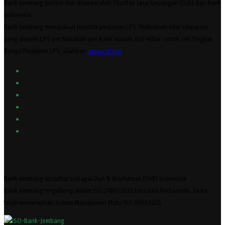
Bank Jombang berizin dan diawasi oleh Otoritas Jasa Keuangan (OJK) dan Bank
Indonesia
Bank Jombang merupakan peserta penjamin LPS. Maksimum nilai simpanan
yang dijamin LPS per Nasabah per Bank adalah Rp2 miliar. Untuk cek Tingkat
Bunga Penjamin LPS, silahkan
akses
di sini
Bank Jombang terdaftar sebagai Dun & Bradstreet (DnB) Indonesia
Bank Jombang tergabung dalam ISO 27001:2022 bersama Perbarindo. Serta
telah menerapkan Sistem Manajemen Mutu ISO 9001:2025