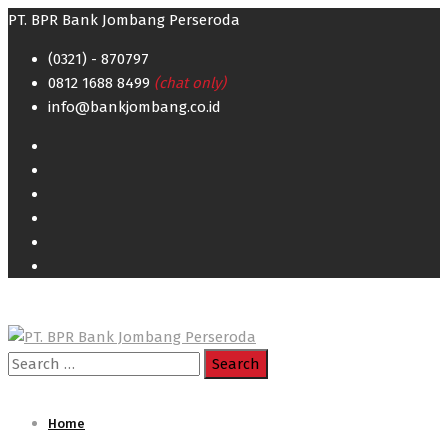
PT. BPR Bank Jombang Perseroda
(0321) - 870797
0812 1688 8499
(chat only)
info@bankjombang.co.id
Search
for:
Home