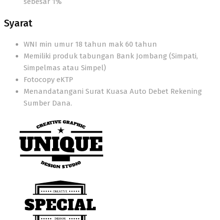
sebesar 1%
Syarat
WNI min umur 18 tahun mak 60 tahun
Memiliki produk tabungan Bank Jombang (Simpati,
Simpelmas atau Simpel)
Fotocopy eKTP
Menandatangani Surat Kuasa Auto Debet Rekening
Sumber Dana.