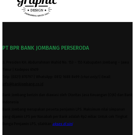
PT BPR BANK JOMBANG PERSERODA
Jl. Presiden KH. Abdurrahman Wahid No. 153 – 155 Kabupaten Jombang – Jawa
Timur | Kodepos 61419
Telp: (0321) 870797 | WhatsApp: 0812 1688 8499
(chat only)
| Email:
info@bankjombang.co.id
Bank Jombang berizin dan diawasi oleh Otoritas Jasa Keuangan (OJK) dan Bank
Indonesia
Bank Jombang merupakan peserta penjamin LPS. Maksimum nilai simpanan
yang dijamin LPS per Nasabah per Bank adalah Rp2 miliar. Untuk cek Tingkat
Bunga Penjamin LPS, silahkan
akses
di sini