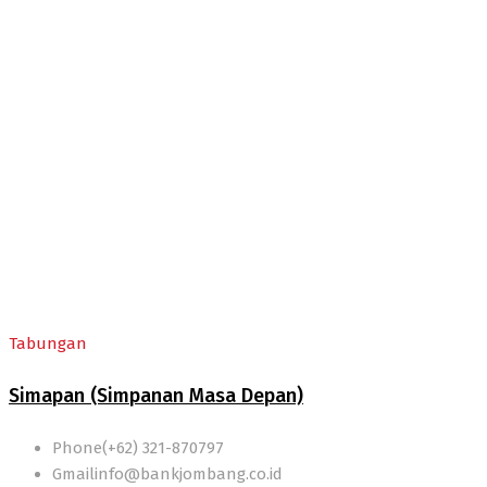
Simapan (NEW)
Tabungan
Simapan (Simpanan Masa Depan)
Phone
(+62) 321-870797
Gmail
info@bankjombang.co.id