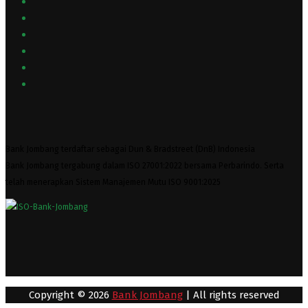
Bank Jombang terdaftar sebagai Dun & Bradstreet (DnB) Indonesia
Bank Jombang tergabung dalam ISO 27001:2022 bersama Perbarindo. Serta
telah menerapkan Sistem Manajemen Mutu ISO 9001:2025
Copyright © 2026
Bank Jombang
| All rights reserved