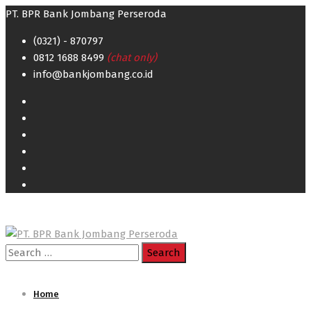
PT. BPR Bank Jombang Perseroda
(0321) - 870797
0812 1688 8499
(chat only)
info@bankjombang.co.id
Search
for:
Home