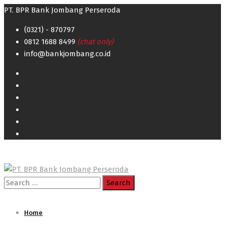
PT. BPR Bank Jombang Perseroda
(0321) - 870797
0812 1688 8499
(chat only)
info@bankjombang.co.id
Search
for:
Home