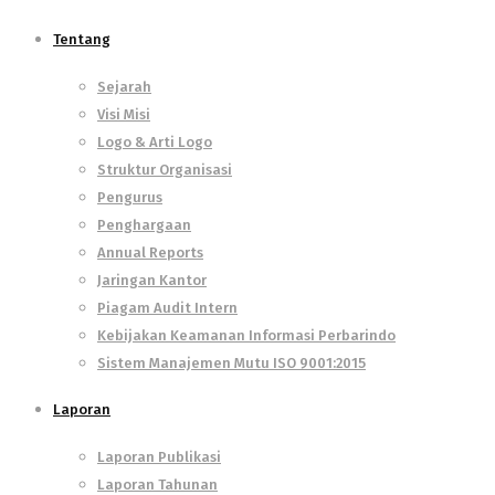
Tentang
Sejarah
Visi Misi
Logo & Arti Logo
Struktur Organisasi
Pengurus
Penghargaan
Annual Reports
Jaringan Kantor
Piagam Audit Intern
Kebijakan Keamanan Informasi Perbarindo
Sistem Manajemen Mutu ISO 9001:2015
Laporan
Laporan Publikasi
Laporan Tahunan