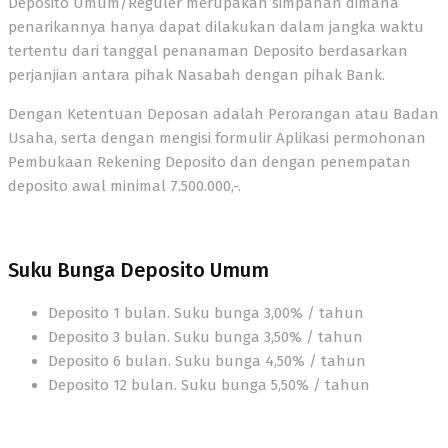
Deposito Umum/Reguler merupakan simpanan dimana
penarikannya hanya dapat dilakukan dalam jangka waktu
tertentu dari tanggal penanaman Deposito berdasarkan
perjanjian antara pihak Nasabah dengan pihak Bank.
Dengan Ketentuan Deposan adalah Perorangan atau Badan
Usaha, serta dengan mengisi formulir Aplikasi permohonan
Pembukaan Rekening Deposito dan dengan penempatan
deposito awal minimal 7.500.000,-.
Suku Bunga Deposito Umum
Deposito 1 bulan. Suku bunga 3,00% / tahun
Deposito 3 bulan. Suku bunga 3,50% / tahun
Deposito 6 bulan. Suku bunga 4,50% / tahun
Deposito 12 bulan. Suku bunga 5,50% / tahun