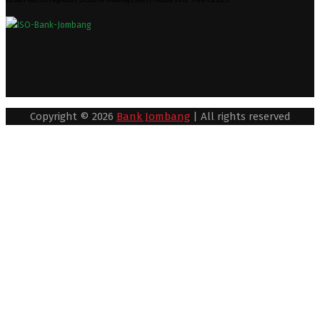
Copyright © 2026
Bank Jombang
| All rights reserved