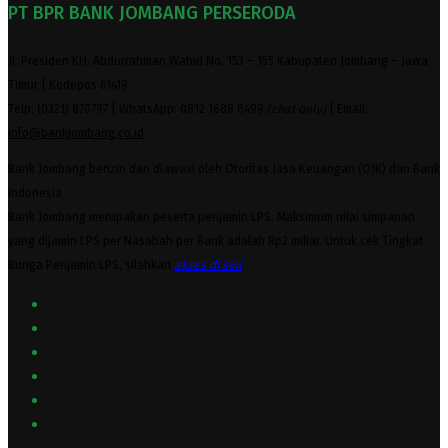
PT BPR BANK JOMBANG PERSERODA
Jl. Presiden KH. Abdurrahman Wahid No. 153 – 155 Kabupaten Jombang – Jawa
Timur | Kodepos 61419
Telp: (0321) 870797 | WhatsApp: 0812 1688 8499
(chat only)
| Email:
info@bankjombang.co.id
Bank Jombang berizin dan diawasi oleh Otoritas Jasa Keuangan (OJK) dan Bank
Indonesia
Bank Jombang merupakan peserta penjamin LPS. Maksimum nilai simpanan
yang dijamin LPS per Nasabah per Bank adalah Rp2 miliar. Untuk cek Tingkat
Bunga Penjamin LPS, silahkan
akses
di sini