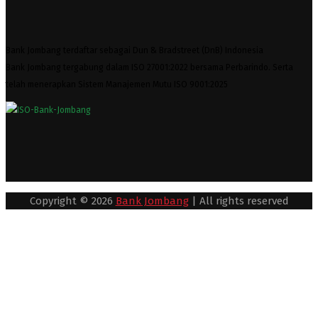
Bank Jombang terdaftar sebagai Dun & Bradstreet (DnB) Indonesia
Bank Jombang tergabung dalam ISO 27001:2022 bersama Perbarindo. Serta
telah menerapkan Sistem Manajemen Mutu ISO 9001:2025
Copyright © 2026
Bank Jombang
| All rights reserved