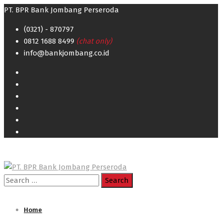
PT. BPR Bank Jombang Perseroda
(0321) - 870797
0812 1688 8499
(chat only)
info@bankjombang.co.id
Search
for:
Home