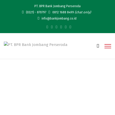
PT. BPR Bank Jombang Perseroda
(chat only)
(0321) - 870797
0812 1688 8499
info@bankjombang.co.id
Simarmas Hoki Batch 2