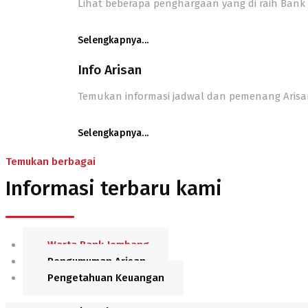
Lihat beberapa penghargaan yang di raih Ban
Selengkapnya...
Info Arisan
Temukan informasi jadwal dan pemenang Aris
Selengkapnya...
Temukan berbagai
Informasi terbaru kami
Warta Bank Jombang
Pengumuman Arisan
Pengetahuan Keuangan