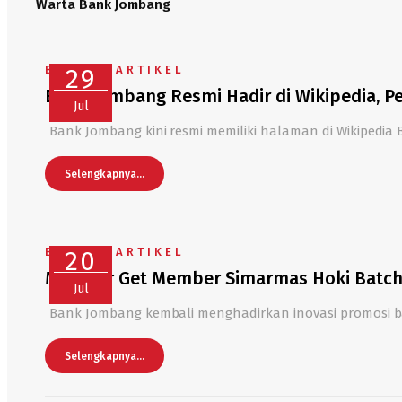
Warta Bank Jombang
BERITA
29
,
ARTIKEL
Bank Jombang Resmi Hadir di Wikipedia, Pe
Jul
Bank Jombang kini resmi memiliki halaman di Wikipedia
Selengkapnya...
BERITA
20
,
ARTIKEL
Member Get Member Simarmas Hoki Batch 
Jul
Bank Jombang kembali menghadirkan inovasi promosi 
Selengkapnya...