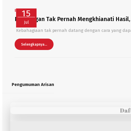
BERITA
15
Perjuangan Tak Pernah Mengkhianati Hasil,
Jul
Kebahagiaan tak pernah datang dengan cara yang dapat 
Selengkapnya...
Pengumuman Arisan
Daf