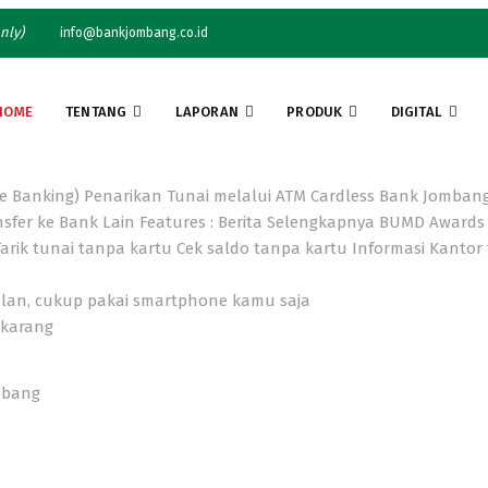
nly)
info@bankjombang.co.id
HOME
TENTANG
LAPORAN
PRODUK
DIGITAL
e Banking)
Penarikan Tunai melalui ATM Cardless Bank Jomban
nsfer ke Bank Lain
Features :
Berita Selengkapnya
BUMD Awards 
Tarik tunai tanpa kartu
Cek saldo tanpa kartu
Informasi Kantor
alan, cukup pakai smartphone kamu saja
ekarang
mbang