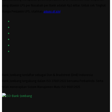
yang dijamin LPS per Nasabah per Bank adalah Rp2 miliar. Untuk cek Tingkat
Bunga Penjamin LPS, silahkan
akses
di sini
Bank Jombang terdaftar sebagai Dun & Bradstreet (DnB) Indonesia
Bank Jombang tergabung dalam ISO 27001:2022 bersama Perbarindo. Serta
telah menerapkan Sistem Manajemen Mutu ISO 9001:2025