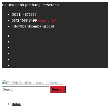
PT. BPR Bank Jombang Perseroda
(0321) - 870797
0812 1688 8499
(chat only)
info@bankjombang.co.id
Search
for:
Home