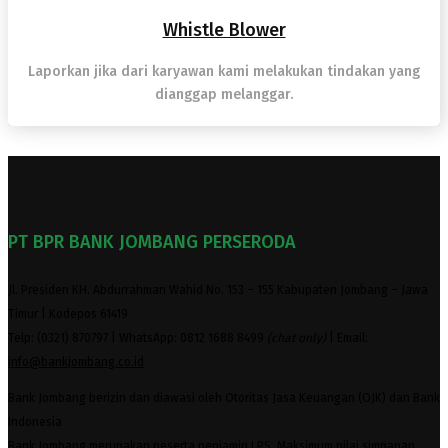
Whistle Blower
Laporkan jika dari karyawan kami melakukan tindakan yang
dianggap melanggar.
PT BPR BANK JOMBANG PERSERODA
Jl. Presiden KH. Abdurrahman Wahid No. 153 – 155 Kabupaten Jombang – Jawa
Timur | Kodepos 61419
Telp: (0321) 870797 | WhatsApp: 0812 1688 8499
(chat only)
| Email:
info@bankjombang.co.id
Bank Jombang berizin dan diawasi oleh Otoritas Jasa Keuangan (OJK) dan Bank
Indonesia
Bank Jombang merupakan peserta penjamin LPS. Maksimum nilai simpanan