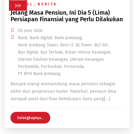
ARTIKEL
,
BERITA
Jun
Jelang Masa Pensiun, Ini Dia 5 (Lima)
Persiapan Finansial yang Perlu Dilakukan
06 June 2026
Bank
,
Bank Digital
,
Bank Jombang
,
Bank Jombang Tower
,
Best IT
,
BJ Tower
,
BLT-DD
,
Bpr Digital
,
Bpr Terbaik
,
Bulan Inklusi Keuangan
,
Literasi Edukasi Keuangan
,
Literasi Keuangan
,
Perbamida
,
Perbankan
,
Perseroda
,
PT BPR Bank Jombang
Banyak orang memandang masa pensiun sebagai
akhir dari perjalanan karier. Padahal, pensiun bisa
menjadi awal dari fase kehidupan baru yang[…]
Selengkapnya...