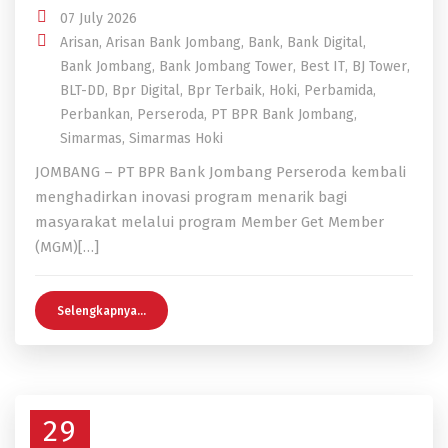
07 July 2026
Arisan
,
Arisan Bank Jombang
,
Bank
,
Bank Digital
,
Bank Jombang
,
Bank Jombang Tower
,
Best IT
,
BJ Tower
,
BLT-DD
,
Bpr Digital
,
Bpr Terbaik
,
Hoki
,
Perbamida
,
Perbankan
,
Perseroda
,
PT BPR Bank Jombang
,
Simarmas
,
Simarmas Hoki
JOMBANG – PT BPR Bank Jombang Perseroda kembali
menghadirkan inovasi program menarik bagi
masyarakat melalui program Member Get Member
(MGM)[…]
Selengkapnya...
29