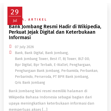
29
BERITA
,
ARTIKEL
Jul
Bank Jombang Resmi Hadir di Wikipedia,
Perkuat Jejak Digital dan Keterbukaan
Informasi
07 July 2026
Bank
,
Bank Digital
,
Bank Jombang
,
Bank Jombang Tower
,
Best IT
,
BJ Tower
,
BLT-DD
,
Bpr Digital
,
Bpr Terbaik
,
E-Wallet
,
Penghargaan
,
Penghargaan Bank Jombang
,
Perbamida
,
Perbankan
,
Perbarindo
,
Perseroda
,
PT BPR Bank Jombang
,
Qris Bank Jombang
Bank Jombang kini resmi memiliki halaman di
Wikipedia Bahasa Indonesia sebagai bagian dari
upaya meningkatkan keterbukaan informasi dan
memperluas akses […]