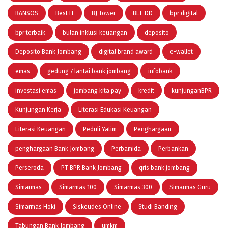
BANSOS
Best IT
BJ Tower
BLT-DD
bpr digital
bpr terbaik
bulan inklusi keuangan
deposito
Deposito Bank Jombang
digital brand award
e-wallet
emas
gedung 7 lantai bank jombang
infobank
investasi emas
jombang kita pay
kredit
kunjunganBPR
Kunjungan Kerja
Literasi Edukasi Keuangan
Literasi Keuangan
Peduli Yatim
Penghargaan
penghargaan Bank Jombang
Perbamida
Perbankan
Perseroda
PT BPR Bank Jombang
qris bank jombang
Simarmas
Simarmas 100
Simarmas 300
Simarmas Guru
Simarmas Hoki
Siskeudes Online
Studi Banding
Tabungan Bank Jombang
umkm