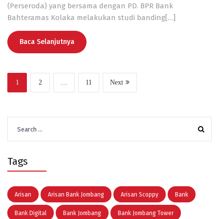
(Perseroda) yang bersama dengan PD. BPR Bank
Bahteramas Kolaka melakukan studi banding[…]
Baca Selanjutnya
1
2
…
11
Next
Search
for:
Tags
Arisan
Arisan Bank Jombang
Arisan Scoppy
Bank
Bank Digital
Bank Jombang
Bank Jombang Tower