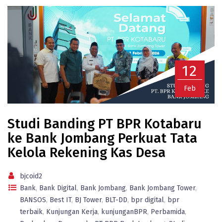
12
Feb
Studi Banding PT BPR Kotabaru
ke Bank Jombang Perkuat Tata
Kelola Rekening Kas Desa
bjcoid2
Bank
,
Bank Digital
,
Bank Jombang
,
Bank Jombang Tower
,
BANSOS
,
Best IT
,
BJ Tower
,
BLT-DD
,
bpr digital
,
bpr
terbaik
,
Kunjungan Kerja
,
kunjunganBPR
,
Perbamida
,