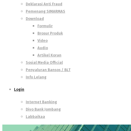
Deklarasi Anti Fraud
Pemenang SIMARMAS
Download
Formulir
Brosur Produk
Video
Audio
Artikel Koran
Sosial Media Official
Penyaluran Bansos / BLT
Info Lelang
Login
Internet Banking
Divo Bank Jombang
Labbaikaa