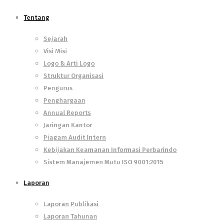
Tentang
Sejarah
Visi Misi
Logo & Arti Logo
Struktur Organisasi
Pengurus
Penghargaan
Annual Reports
Jaringan Kantor
Piagam Audit Intern
Kebijakan Keamanan Informasi Perbarindo
Sistem Manajemen Mutu ISO 9001:2015
Laporan
Laporan Publikasi
Laporan Tahunan