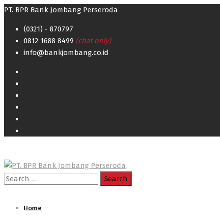
PT. BPR Bank Jombang Perseroda
(0321) - 870797
0812 1688 8499
(chat only)
info@bankjombang.co.id
Search
for:
Home