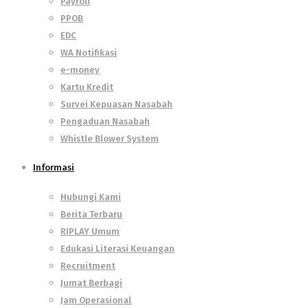
Payroll
PPOB
EDC
WA Notifikasi
e-money
Kartu Kredit
Survei Kepuasan Nasabah
Pengaduan Nasabah
Whistle Blower System
Informasi
Hubungi Kami
Berita Terbaru
RIPLAY Umum
Edukasi Literasi Keuangan
Recruitment
Jumat Berbagi
Jam Operasional