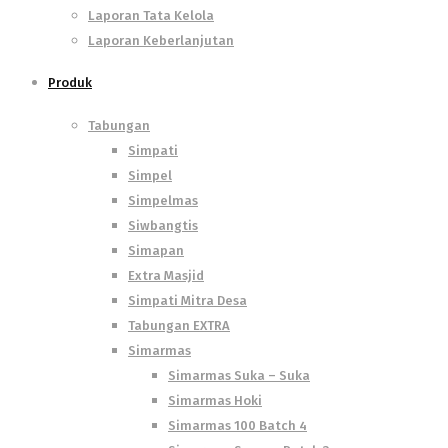
Laporan Tata Kelola
Laporan Keberlanjutan
Produk
Tabungan
Simpati
Simpel
Simpelmas
Siwbangtis
Simapan
Extra Masjid
Simpati Mitra Desa
Tabungan EXTRA
Simarmas
Simarmas Suka – Suka
Simarmas Hoki
Simarmas 100 Batch 4