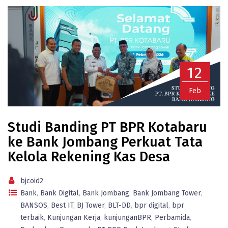
12
Feb
Studi Banding PT BPR Kotabaru
ke Bank Jombang Perkuat Tata
Kelola Rekening Kas Desa
bjcoid2
Bank
,
Bank Digital
,
Bank Jombang
,
Bank Jombang Tower
,
BANSOS
,
Best IT
,
BJ Tower
,
BLT-DD
,
bpr digital
,
bpr
terbaik
,
Kunjungan Kerja
,
kunjunganBPR
,
Perbamida
,