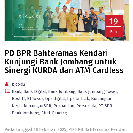
19
Feb
PD BPR Bahteramas Kendari
Kunjungi Bank Jombang untuk
Sinergi KURDA dan ATM Cardless
bjcoid2
Bank
,
Bank Digital
,
Bank Jombang
,
Bank Jombang Tower
,
Best IT
,
BJ Tower
,
bpr digital
,
bpr terbaik
,
Kunjungan
Kerja
,
kunjunganBPR
,
Perbankan
,
Perseroda
,
PT BPR
Bank Jombang
,
Studi Banding
Pada tanggal 18 Februari 2025, PD BPR Bahteramas Kendari