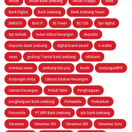
Arisan
Arisan Bank Jombang
Arisan Scoppy
Bank
Bank Digital
Bank Jombang
Bank Jombang Tower
BANSOS
Best IT
BJ Tower
BLT-DD
bpr digital
bpr terbaik
bulan inklusi keuangan
deposito
Deposito Bank Jombang
digital brand award
e-wallet
emas
gedung 7 lantai bank jombang
infobank
investasi emas
jombang kita pay
kredit
kunjunganBPR
Kunjungan Kerja
Literasi Edukasi Keuangan
Literasi Keuangan
Peduli Yatim
Penghargaan
penghargaan Bank Jombang
Perbamida
Perbankan
Perseroda
PT BPR Bank Jombang
qris bank jombang
Simarmas
Simarmas 100
Simarmas 300
Simarmas Guru