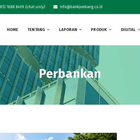
(chat only)
812 1688 8499
info@bankjombang.co.id
HOME
TENTANG
LAPORAN
PRODUK
DIGITAL
Perbankan