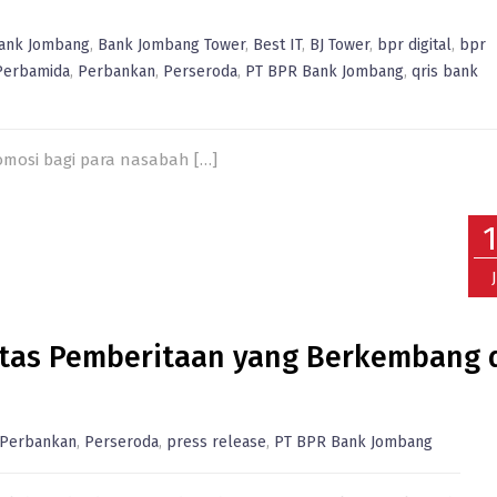
ank Jombang
,
Bank Jombang Tower
,
Best IT
,
BJ Tower
,
bpr digital
,
bpr
Perbamida
,
Perbankan
,
Perseroda
,
PT BPR Bank Jombang
,
qris bank
omosi bagi para nasabah
[…]
tas Pemberitaan yang Berkembang 
Perbankan
,
Perseroda
,
press release
,
PT BPR Bank Jombang