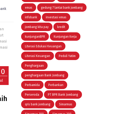
emas
gedung 7 lantai bank jombang
bank
infobank
investasi emas
jombang kita pay
kredit
kan
ut
kunjunganBPR
Kunjungan Kerja
masi
Literasi Edukasi Keuangan
masi
Literasi Keuangan
Peduli Yatim
Penghargaan
20
penghargaan Bank Jombang
Jul
Perbamida
Perbankan
Perseroda
PT BPR Bank Jombang
aih
qris bank jombang
Simarmas