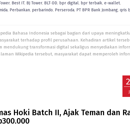
Tower
,
Best IT
,
BJ Tower
,
BLT-DD
,
bpr digital
,
bpr terbaik
,
e-wallet
,
mida
,
Perbankan
,
perbarindo
,
Perseroda
,
PT BPR Bank Jombang
,
qris 
kipedia Bahasa Indonesia sebagai bagian dari upaya meningkat
yarakat terhadap profil perusahaan. Kehadiran artikel terseb
 mendukung transformasi digital sekaligus menyediakan infor
alaman Wikipedia tersebut, masyarakat dapat memperoleh infor
s Hoki Batch II, Ajak Teman dan R
p300.000