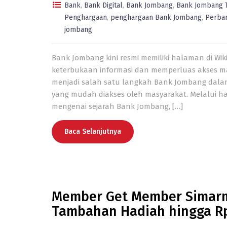
Bank
,
Bank Digital
,
Bank Jombang
,
Bank Jombang 
Penghargaan
,
penghargaan Bank Jombang
,
Perba
jombang
Bank Jombang kini resmi memiliki halaman di Wi
keterbukaan informasi dan memperluas akses mas
menjadi salah satu langkah Bank Jombang dalam
yang mudah diakses oleh masyarakat. Melalui h
mengenai sejarah Bank Jombang, […]
Baca Selanjutnya
Member Get Member Simarma
Tambahan Hadiah hingga R