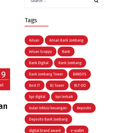
for:
Tags
Arisan
Arisan Bank Jombang
Arisan Scoppy
Bank
Bank Digital
Bank Jombang
29
Bank Jombang Tower
BANSOS
Jul
Best IT
BJ Tower
BLT-DD
bpr digital
bpr terbaik
dan
bulan inklusi keuangan
deposito
Deposito Bank Jombang
digital brand award
e-wallet