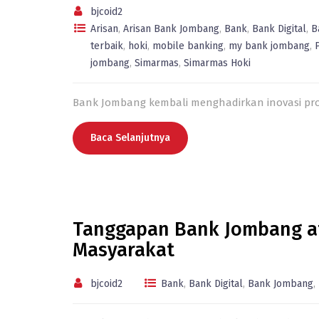
bjcoid2
Arisan
,
Arisan Bank Jombang
,
Bank
,
Bank Digital
,
B
terbaik
,
hoki
,
mobile banking
,
my bank jombang
,
jombang
,
Simarmas
,
Simarmas Hoki
Bank Jombang kembali menghadirkan inovasi pr
Baca Selanjutnya
Tanggapan Bank Jombang a
Masyarakat
bjcoid2
Bank
,
Bank Digital
,
Bank Jombang
,