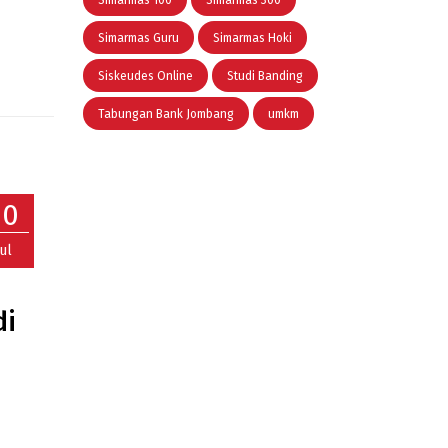
Simarmas 100
Simarmas 300
Simarmas Guru
Simarmas Hoki
Siskeudes Online
Studi Banding
Tabungan Bank Jombang
umkm
10
Jul
di