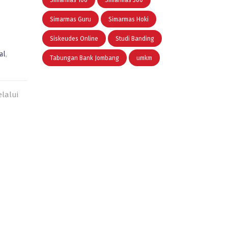
Simarmas 100
Simarmas 300
Simarmas Guru
Simarmas Hoki
Siskeudes Online
Studi Banding
al
,
Tabungan Bank Jombang
umkm
lalui