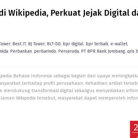
 Wikipedia, Perkuat Jejak Digital 
Tower
,
Best IT
,
BJ Tower
,
BLT-DD
,
bpr digital
,
bpr terbaik
,
e-wallet
,
mida
,
Perbankan
,
perbarindo
,
Perseroda
,
PT BPR Bank Jombang
,
qris 
kipedia Bahasa Indonesia sebagai bagian dari upaya meningkat
yarakat terhadap profil perusahaan. Kehadiran artikel terseb
 mendukung transformasi digital sekaligus menyediakan infor
alaman Wikipedia tersebut, masyarakat dapat memperoleh infor