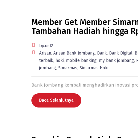
Member Get Member Simarma
Tambahan Hadiah hingga R
bjcoid2
Arisan
,
Arisan Bank Jombang
,
Bank
,
Bank Digital
,
B
terbaik
,
hoki
,
mobile banking
,
my bank jombang
,
jombang
,
Simarmas
,
Simarmas Hoki
Bank Jombang kembali menghadirkan inovasi pr
Baca Selanjutnya