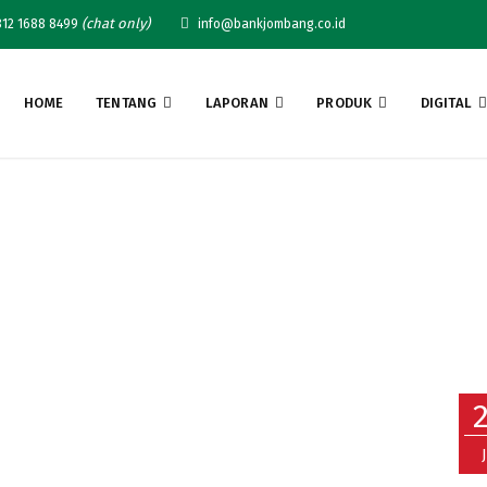
(chat only)
12 1688 8499
info@bankjombang.co.id
HOME
TENTANG
LAPORAN
PRODUK
DIGITAL
Best IT