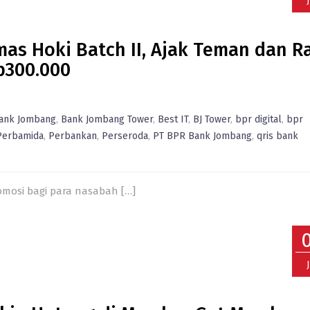
s Hoki Batch II, Ajak Teman dan R
p300.000
ank Jombang
,
Bank Jombang Tower
,
Best IT
,
BJ Tower
,
bpr digital
,
bpr
Perbamida
,
Perbankan
,
Perseroda
,
PT BPR Bank Jombang
,
qris bank
omosi bagi para nasabah
[…]