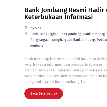
Bank Jombang Resmi Hadir di
Keterbukaan Informasi
bjcoid2
Bank
,
Bank Digital
,
Bank Jombang
,
Bank Jombang 
Penghargaan
,
penghargaan Bank Jombang
,
Perba
jombang
Bank Jombang kini resmi memiliki halaman di Wi
keterbukaan informasi dan memperluas akses mas
menjadi salah satu langkah Bank Jombang dalam
yang mudah diakses oleh masyarakat. Melalui h
mengenai sejarah Bank Jombang, […]
Baca Selanjutnya