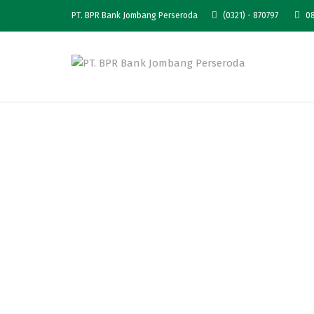
PT. BPR Bank Jombang Perseroda
(0321) - 870797
08