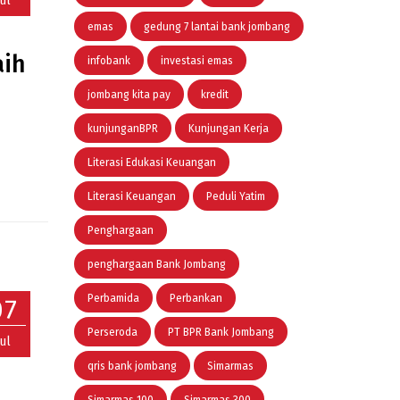
Jul
emas
gedung 7 lantai bank jombang
aih
infobank
investasi emas
jombang kita pay
kredit
kunjunganBPR
Kunjungan Kerja
Literasi Edukasi Keuangan
Literasi Keuangan
Peduli Yatim
Penghargaan
penghargaan Bank Jombang
Perbamida
Perbankan
07
Perseroda
PT BPR Bank Jombang
Jul
qris bank jombang
Simarmas