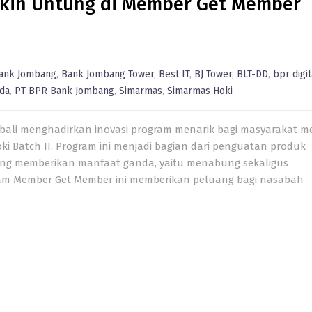
akin Untung di Member Get Member
ank Jombang
,
Bank Jombang Tower
,
Best IT
,
BJ Tower
,
BLT-DD
,
bpr digit
da
,
PT BPR Bank Jombang
,
Simarmas
,
Simarmas Hoki
li menghadirkan inovasi program menarik bagi masyarakat me
 Batch II. Program ini menjadi bagian dari penguatan produk
ang memberikan manfaat ganda, yaitu menabung sekaligus
am Member Get Member ini memberikan peluang bagi nasabah