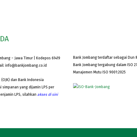
ODA
Bank Jombang terdaftar sebagai Dun &
ombang – Jawa Timur | Kodepos 61419
Bank Jombang tergabung dalam ISO 27
ail:
info@bankjombang.co.id
Manajemen Mutu ISO 9001:2025
 (OJK) dan Bank Indonesia
i simpanan yang dijamin LPS per
Penjamin LPS, silahkan
akses
di sini