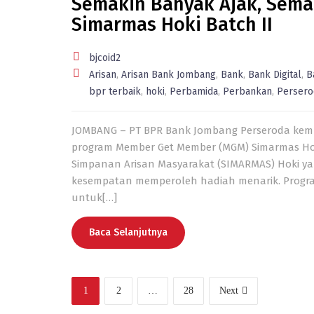
Semakin Banyak Ajak, Sem
Simarmas Hoki Batch II
bjcoid2
Arisan
,
Arisan Bank Jombang
,
Bank
,
Bank Digital
,
B
bpr terbaik
,
hoki
,
Perbamida
,
Perbankan
,
Persero
JOMBANG – PT BPR Bank Jombang Perseroda kemba
program Member Get Member (MGM) Simarmas Hoki
Simpanan Arisan Masyarakat (SIMARMAS) Hoki y
kesempatan memperoleh hadiah menarik. Progr
untuk[…]
Baca Selanjutnya
1
2
…
28
Next