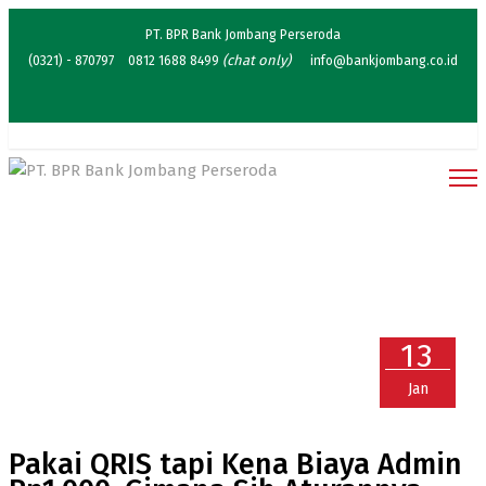
PT. BPR Bank Jombang Perseroda
(chat only)
(0321) - 870797
0812 1688 8499
info@bankjombang.co.id
umkm
13
Jan
Pakai QRIS tapi Kena Biaya Admin