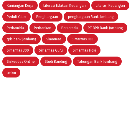
Kunjungan Kerja
Literasi Edukasi Keuangan
Literasi Keuangan
Peduli Yatim
Penghargaan
penghargaan Bank Jombang
Perbamida
Perbankan
Perseroda
PT BPR Bank Jombang
qris bank jombang
Simarmas
Simarmas 100
Simarmas 300
Simarmas Guru
Simarmas Hoki
Siskeudes Online
Studi Banding
Tabungan Bank Jombang
umkm