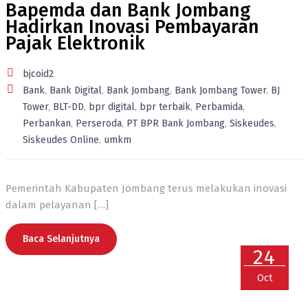
Bapemda dan Bank Jombang
Hadirkan Inovasi Pembayaran
Pajak Elektronik
bjcoid2
Bank
,
Bank Digital
,
Bank Jombang
,
Bank Jombang Tower
,
BJ
Tower
,
BLT-DD
,
bpr digital
,
bpr terbaik
,
Perbamida
,
Perbankan
,
Perseroda
,
PT BPR Bank Jombang
,
Siskeudes
,
Siskeudes Online
,
umkm
Pemerintah Kabupaten Jombang
terus melakukan inovasi
dalam pelayanan
[…]
Baca Selanjutnya
24
Oct