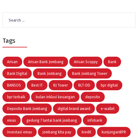
Search
for:
Tags
Arisan
Arisan Bank Jombang
Arisan Scoppy
Bank
Bank Digital
Bank Jombang
Bank Jombang Tower
BANSOS
Best IT
BJ Tower
BLT-DD
bpr digital
bpr terbaik
bulan inklusi keuangan
deposito
Deposito Bank Jombang
digital brand award
e-wallet
emas
gedung 7 lantai bank jombang
infobank
investasi emas
jombang kita pay
kredit
kunjunganBPR