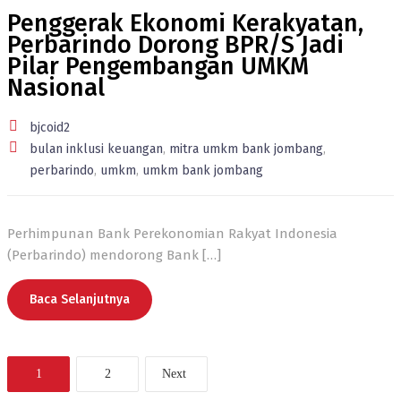
Penggerak Ekonomi Kerakyatan,
Perbarindo Dorong BPR/S Jadi
Pilar Pengembangan UMKM
Nasional
bjcoid2
bulan inklusi keuangan
,
mitra umkm bank jombang
,
perbarindo
,
umkm
,
umkm bank jombang
Perhimpunan Bank Perekonomian Rakyat Indonesia
(Perbarindo) mendorong Bank
[…]
Baca Selanjutnya
1
2
Next