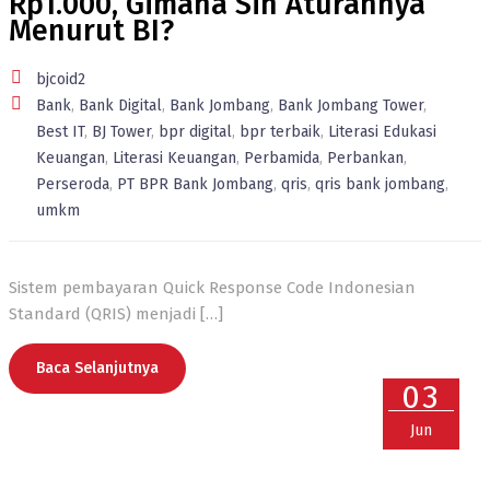
Rp1.000, Gimana Sih Aturannya
Menurut BI?
bjcoid2
Bank
,
Bank Digital
,
Bank Jombang
,
Bank Jombang Tower
,
Best IT
,
BJ Tower
,
bpr digital
,
bpr terbaik
,
Literasi Edukasi
Keuangan
,
Literasi Keuangan
,
Perbamida
,
Perbankan
,
Perseroda
,
PT BPR Bank Jombang
,
qris
,
qris bank jombang
,
umkm
Sistem pembayaran Quick Response Code Indonesian
Standard (QRIS) menjadi
[…]
Baca Selanjutnya
03
Jun