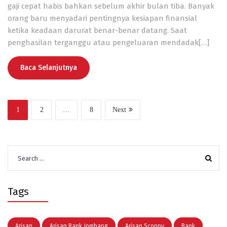
gaji cepat habis bahkan sebelum akhir bulan tiba. Banyak
orang baru menyadari pentingnya kesiapan finansial
ketika keadaan darurat benar-benar datang. Saat
penghasilan terganggu atau pengeluaran mendadak[…]
Baca Selanjutnya
1
2
…
8
Next
Search
for:
Tags
Arisan
Arisan Bank Jombang
Arisan Scoppy
Bank