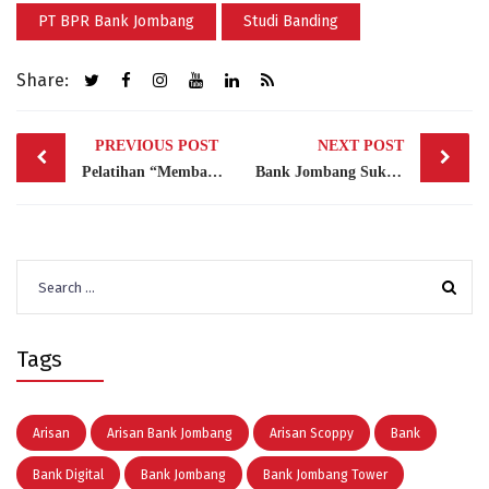
PT BPR Bank Jombang
Studi Banding
Share:
Post
PREVIOUS POST
NEXT POST
navigation
Pelatihan “Membangun Ekosistem Keuangan yang Sehat” Bersama BPR Mitra dan Bank Jombang
Bank Jombang Sukses Gelar Penarikan Simarmas Umroh & Emas, Scoopy, dan Simarmas Hoki
Search
for:
Tags
Arisan
Arisan Bank Jombang
Arisan Scoppy
Bank
Bank Digital
Bank Jombang
Bank Jombang Tower