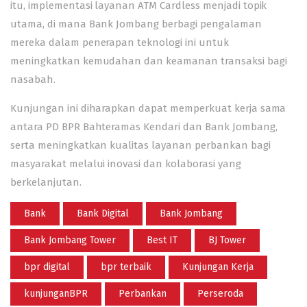
itu, implementasi layanan ATM Cardless menjadi topik
utama, di mana Bank Jombang berbagi pengalaman
mereka dalam penerapan teknologi ini untuk
meningkatkan kemudahan dan keamanan transaksi bagi
nasabah.
Kunjungan ini diharapkan dapat memperkuat kerja sama
antara PD BPR Bahteramas Kendari dan Bank Jombang,
serta meningkatkan kualitas layanan perbankan bagi
masyarakat melalui inovasi dan kolaborasi yang
berkelanjutan.
Bank
Bank Digital
Bank Jombang
Bank Jombang Tower
Best IT
BJ Tower
bpr digital
bpr terbaik
Kunjungan Kerja
kunjunganBPR
Perbankan
Perseroda