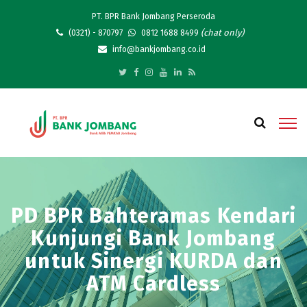
PT. BPR Bank Jombang Perseroda
(chat only)
(0321) - 870797
0812 1688 8499
info@bankjombang.co.id
PD BPR Bahteramas Kendari
Kunjungi Bank Jombang
untuk Sinergi KURDA dan
ATM Cardless