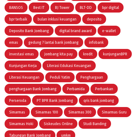
BANSOS
Best IT
BJ Tower
BLT-DD
bpr digital
bpr terbaik
bulan inklusi keuangan
deposito
Deposito Bank Jombang
digital brand award
e-wallet
emas
gedung 7 lantai bank jombang
infobank
investasi emas
jombang kita pay
kredit
kunjunganBPR
Kunjungan Kerja
Literasi Edukasi Keuangan
Literasi Keuangan
Peduli Yatim
Penghargaan
penghargaan Bank Jombang
Perbamida
Perbankan
Perseroda
PT BPR Bank Jombang
qris bank jombang
Simarmas
Simarmas 100
Simarmas 300
Simarmas Guru
Simarmas Hoki
Siskeudes Online
Studi Banding
Tabungan Bank Jombang
umkm