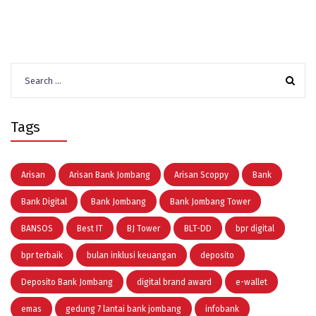
Search
for:
Tags
Arisan
Arisan Bank Jombang
Arisan Scoppy
Bank
Bank Digital
Bank Jombang
Bank Jombang Tower
BANSOS
Best IT
BJ Tower
BLT-DD
bpr digital
bpr terbaik
bulan inklusi keuangan
deposito
Deposito Bank Jombang
digital brand award
e-wallet
emas
gedung 7 lantai bank jombang
infobank