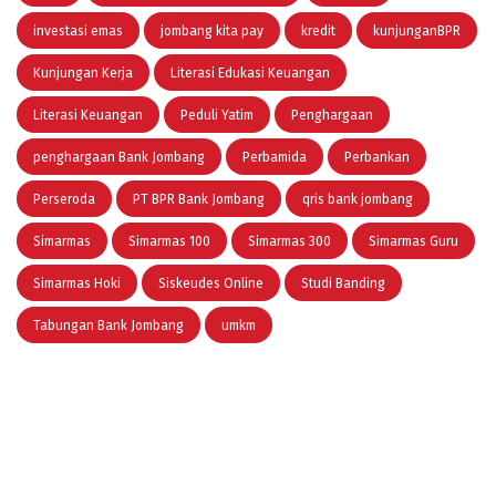
investasi emas
jombang kita pay
kredit
kunjunganBPR
Kunjungan Kerja
Literasi Edukasi Keuangan
Literasi Keuangan
Peduli Yatim
Penghargaan
penghargaan Bank Jombang
Perbamida
Perbankan
Perseroda
PT BPR Bank Jombang
qris bank jombang
Simarmas
Simarmas 100
Simarmas 300
Simarmas Guru
Simarmas Hoki
Siskeudes Online
Studi Banding
Tabungan Bank Jombang
umkm