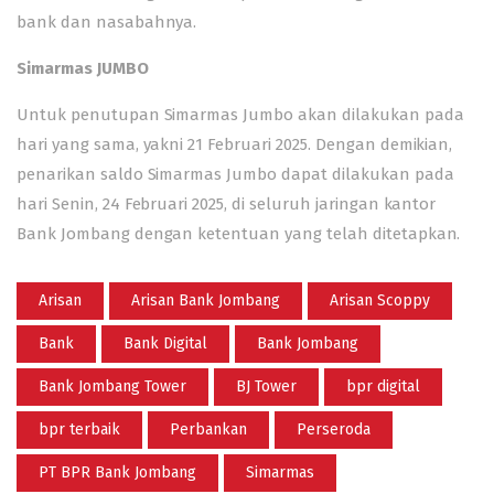
bank dan nasabahnya.
Simarmas JUMBO
Untuk penutupan Simarmas Jumbo akan dilakukan pada
hari yang sama, yakni 21 Februari 2025. Dengan demikian,
penarikan saldo Simarmas Jumbo dapat dilakukan pada
hari Senin, 24 Februari 2025, di seluruh jaringan kantor
Bank Jombang dengan ketentuan yang telah ditetapkan.
Arisan
Arisan Bank Jombang
Arisan Scoppy
Bank
Bank Digital
Bank Jombang
Bank Jombang Tower
BJ Tower
bpr digital
bpr terbaik
Perbankan
Perseroda
PT BPR Bank Jombang
Simarmas