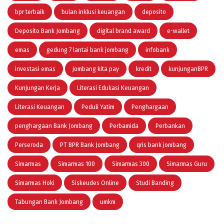
bpr terbaik
bulan inklusi keuangan
deposito
Deposito Bank Jombang
digital brand award
e-wallet
emas
gedung 7 lantai bank jombang
infobank
investasi emas
jombang kita pay
kredit
kunjunganBPR
Kunjungan Kerja
Literasi Edukasi Keuangan
Literasi Keuangan
Peduli Yatim
Penghargaan
penghargaan Bank Jombang
Perbamida
Perbankan
Perseroda
PT BPR Bank Jombang
qris bank jombang
Simarmas
Simarmas 100
Simarmas 300
Simarmas Guru
Simarmas Hoki
Siskeudes Online
Studi Banding
Tabungan Bank Jombang
umkm