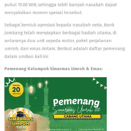
pukul 15.00 WIB, sehingga lebih banyak nasabah dapat
menyaksikan momen spesial tersebut.
Sebagai bentuk apresiasi kepada nasabah setia, Bank
Jombang telah menyiapkan berbagai hadiah utama, di
antaranya dua unit sepeda motor, paket perjalanan
umroh, dan emas Antam. Berikut adalah daftar pemenang
dalam undian kali ini:
Pemenang Kelompok Simarmas Umroh & Emas: