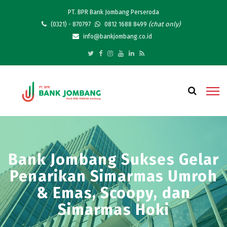
PT. BPR Bank Jombang Perseroda
(chat only)
(0321) - 870797
0812 1688 8499
info@bankjombang.co.id
Bank Jombang Sukses Gelar
Penarikan Simarmas Umroh
& Emas, Scoopy, dan
Simarmas Hoki