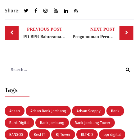
Share:
Post
PREVIOUS POST
NEXT POST
navigation
PD BPR Bahteramas Kendari Kunjungi Bank Jombang untuk Sinergi KURDA dan ATM Cardless
Pengumuman Perubahan Nomenklatur PT. BPR Bank Jombang Perseroda
Search
for:
Tags
Arisan
Arisan Bank Jombang
Arisan Scoppy
Bank
Bank Digital
Bank Jombang
Bank Jombang Tower
BANSOS
Best IT
BJ Tower
BLT-DD
bpr digital