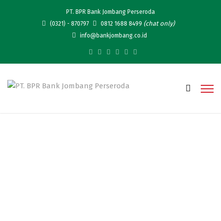
PT. BPR Bank Jombang Perseroda
(chat only)
(0321) - 870797
0812 1688 8499
info@bankjombang.co.id
Simarmas Hoki