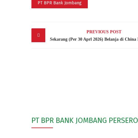
PT BPR Bank Jombang
Post
PREVIOUS POST
navigation
PT BPR BANK JOMBANG PERSER