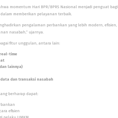
hwa momentum Hari BPR/BPRS Nasional menjadi penguat bagi
i dalam memberikan pelayanan terbaik.
enghadirkan pengalaman perbankan yang lebih modern, efisien,
an nasabah,” ujarnya.
gai fitur unggulan, antara lain:
real-time
pat
dan lainnya)
 data dan transaksi nasabah
bang berharap dapat:
rbankan
ara efisien
gi pelaku UMKM