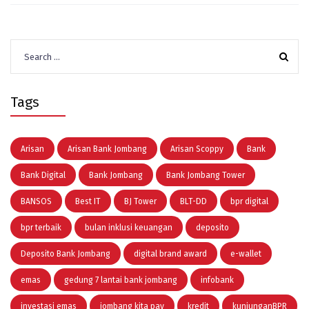
Search
for:
Tags
Arisan
Arisan Bank Jombang
Arisan Scoppy
Bank
Bank Digital
Bank Jombang
Bank Jombang Tower
BANSOS
Best IT
BJ Tower
BLT-DD
bpr digital
bpr terbaik
bulan inklusi keuangan
deposito
Deposito Bank Jombang
digital brand award
e-wallet
emas
gedung 7 lantai bank jombang
infobank
investasi emas
jombang kita pay
kredit
kunjunganBPR