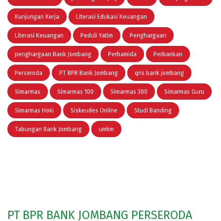
Kunjungan Kerja
Literasi Edukasi Keuangan
Literasi Keuangan
Peduli Yatim
Penghargaan
penghargaan Bank Jombang
Perbamida
Perbankan
Perseroda
PT BPR Bank Jombang
qris bank jombang
Simarmas
Simarmas 100
Simarmas 300
Simarmas Guru
Simarmas Hoki
Siskeudes Online
Studi Banding
Tabungan Bank Jombang
umkm
PT BPR BANK JOMBANG PERSERODA