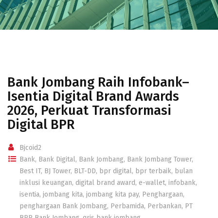
Bank Jombang Raih Infobank–
Isentia Digital Brand Awards
2026, Perkuat Transformasi
Digital BPR
Bjcoid2
Bank
,
Bank Digital
,
Bank Jombang
,
Bank Jombang Tower
,
Best IT
,
BJ Tower
,
BLT-DD
,
bpr digital
,
bpr terbaik
,
bulan
inklusi keuangan
,
digital brand award
,
e-wallet
,
infobank
,
isentia
,
jombang kita
,
jombang kita pay
,
Penghargaan
,
penghargaan Bank Jombang
,
Perbamida
,
Perbankan
,
PT
BPR Bank Jombang
,
qris bank jombang