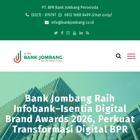
PT. BPR Bank Jombang Perseroda
(chat only)
(0321) - 870797
0812 1688 8499
info@bankjombang.co.id
Bank Jombang Raih
Infobank–Isentia Digital
Brand Awards 2026, Perkuat
Transformasi Digital BPR