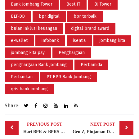
Bank Jombang Tower
Best IT
BJ Tower
BLT-DD
bpr digital
bpr terbaik
bulan inklusi keuangan
digital brand award
e-wallet
infobank
isentia
jombang kita
jombang kita pay
Penghargaan
penghargaan Bank Jombang
Perbamida
Perbankan
PT BPR Bank Jombang
qris bank jombang
Share:
Post
PREVIOUS POST
NEXT POST
navigation
Hari BPR & BPRS Nasional 2026: Bank Jombang Perkuat Layanan Digital melalui my Bank Jombang
Gen Z, Pinjaman Daring (Online), dan Alarm Baru Tentang Literasi Keuangan Kita