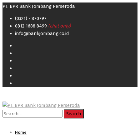
PT. BPR Bank Jombang Perseroda
(0321) - 870797
0812 1688 8499
(chat only)
info@bankjombang.co.id
Search
for:
Home