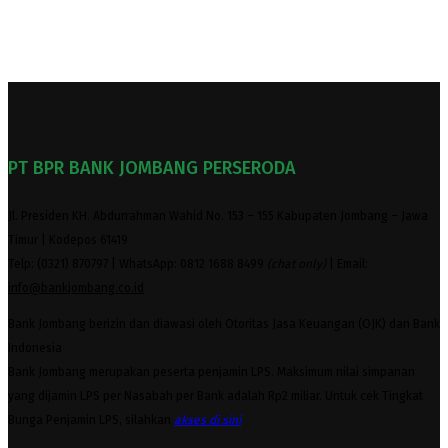
PT BPR BANK JOMBANG PERSERODA
Jl. Presiden KH. Abdurrahman Wahid No. 153 – 155 Kabupaten Jombang – Jawa
Timur | Kodepos 61419
Telp: (0321) 870797 | WhatsApp: 0812 1688 8499
(chat only)
| Email:
info@bankjombang.co.id
Bank Jombang berizin dan diawasi oleh Otoritas Jasa Keuangan (OJK) dan Bank
Indonesia
Bank Jombang merupakan peserta penjamin LPS. Maksimum nilai simpanan
yang dijamin LPS per Nasabah per Bank adalah Rp2 miliar. Untuk cek Tingkat
Bunga Penjamin LPS, silahkan
akses
di sini