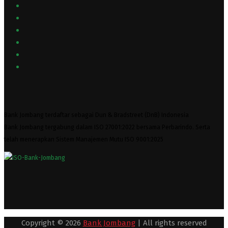
Bank Jombang terdaftar sebagai Dun & Bradstreet (DnB) Indonesia
Bank Jombang tergabung dalam ISO 27001:2022 bersama Perbarindo. Serta
telah menerapkan Sistem Manajemen Mutu ISO 9001:2025
Copyright © 2026
Bank Jombang
| All rights reserved