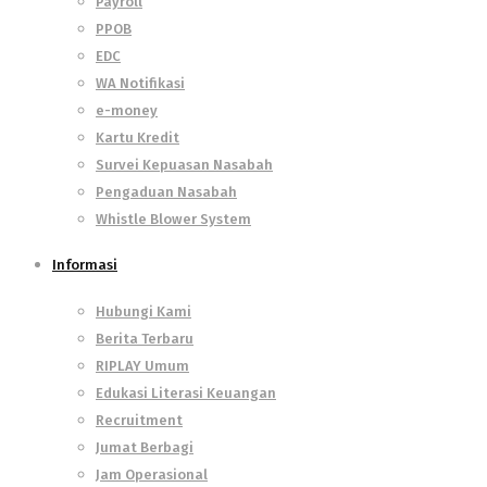
Payroll
PPOB
EDC
WA Notifikasi
e-money
Kartu Kredit
Survei Kepuasan Nasabah
Pengaduan Nasabah
Whistle Blower System
Informasi
Hubungi Kami
Berita Terbaru
RIPLAY Umum
Edukasi Literasi Keuangan
Recruitment
Jumat Berbagi
Jam Operasional