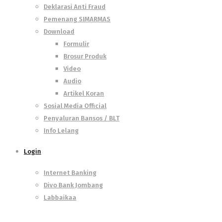
Deklarasi Anti Fraud
Pemenang SIMARMAS
Download
Formulir
Brosur Produk
Video
Audio
Artikel Koran
Sosial Media Official
Penyaluran Bansos / BLT
Info Lelang
Login
Internet Banking
Divo Bank Jombang
Labbaikaa