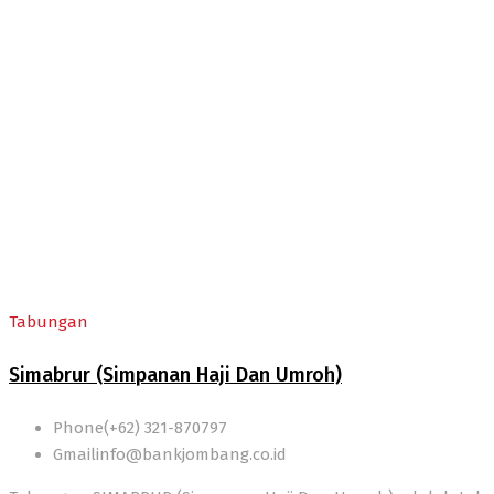
Simabrur
Tabungan
Simabrur (Simpanan Haji Dan Umroh)
Phone
(+62) 321-870797
Gmail
info@bankjombang.co.id