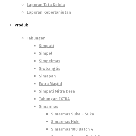
Laporan Tata Kelola
Laporan Keberlanjutan
Produk
Tabungan
Simpati
Simpel
Simpelmas
Siwbangtis
Simapan
Extra Masjid
Simpati Mitra Desa
Tabungan EXTRA
Simarmas
Simarmas Suka – Suka
Simarmas Hoki
Simarmas 100 Batch 4