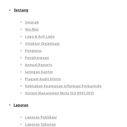
Tentang
Sejarah
Visi Misi
Logo & Arti Logo
Struktur Organisasi
Pengurus
Penghargaan
Annual Reports
Jaringan Kantor
Piagam Audit Intern
Kebijakan Keamanan Informasi Perbarindo
Sistem Manajemen Mutu ISO 9001:2015
Laporan
Laporan Publikasi
Laporan Tahunan