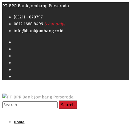
PT. BPR Bank Jombang Perseroda
(0321) - 870797
0812 1688 8499
(chat only)
info@bankjombang.co.id
Search
for:
Home