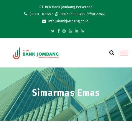
PT. BPR Bank Jombang Perseroda
(chat only)
(0321) - 870797
0812 1688 8499
info@bankjombang.co.id
Simarmas Emas