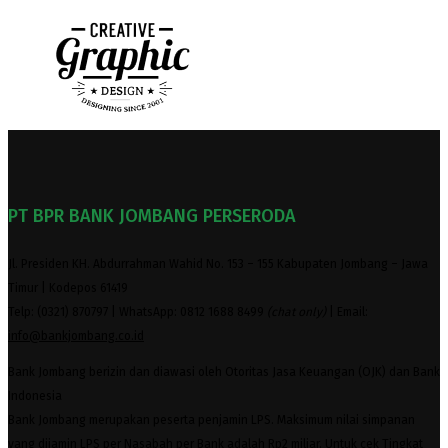
PT BPR BANK JOMBANG PERSERODA
Jl. Presiden KH. Abdurrahman Wahid No. 153 – 155 Kabupaten Jombang – Jawa
Timur | Kodepos 61419
Telp: (0321) 870797 | WhatsApp: 0812 1688 8499
(chat only)
| Email:
info@bankjombang.co.id
Bank Jombang berizin dan diawasi oleh Otoritas Jasa Keuangan (OJK) dan Bank
Indonesia
Bank Jombang merupakan peserta penjamin LPS. Maksimum nilai simpanan
yang dijamin LPS per Nasabah per Bank adalah Rp2 miliar. Untuk cek Tingkat