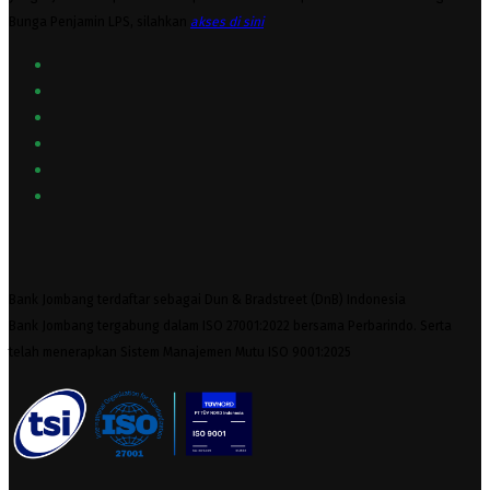
Bunga Penjamin LPS, silahkan
akses
di sini
Bank Jombang terdaftar sebagai Dun & Bradstreet (DnB) Indonesia
Bank Jombang tergabung dalam ISO 27001:2022 bersama Perbarindo. Serta
telah menerapkan Sistem Manajemen Mutu ISO 9001:2025