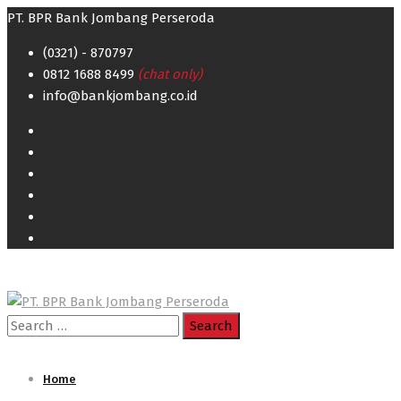
PT. BPR Bank Jombang Perseroda
(0321) - 870797
0812 1688 8499
(chat only)
info@bankjombang.co.id
Search
for:
Home