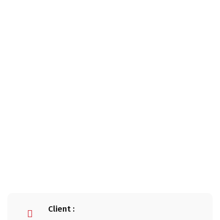
The Highest Digital
Index 2024
Client :