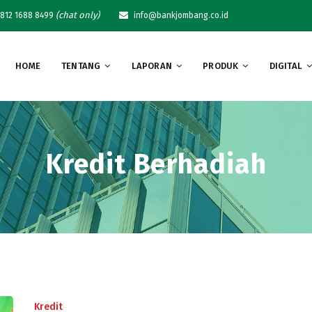
(chat only)
812 1688 8499
info@bankjombang.co.id
HOME
TENTANG
LAPORAN
PRODUK
DIGITAL
Kredit Berhadiah
Kredit