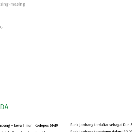
asing-masing
,-
ODA
Bank Jombang terdaftar sebagai Dun &
ombang – Jawa Timur | Kodepos 61419