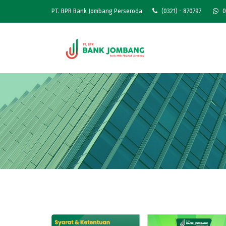
PT. BPR Bank Jombang Perseroda
(0321) - 870797
0