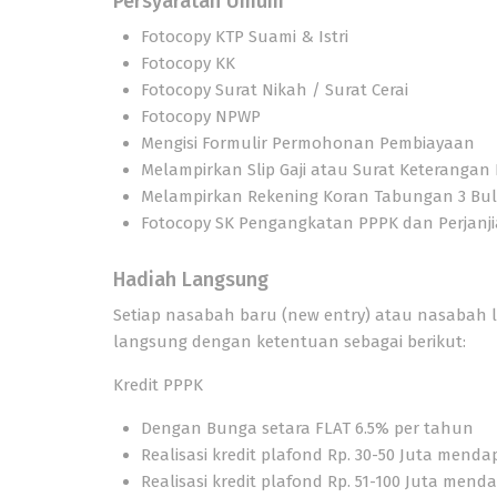
Persyaratan Umum
Fotocopy KTP Suami & Istri
Fotocopy KK
Fotocopy Surat Nikah / Surat Cerai
Fotocopy NPWP
Mengisi Formulir Permohonan Pembiayaan
Melampirkan Slip Gaji atau Surat Keterangan
Melampirkan Rekening Koran Tabungan 3 Bul
Fotocopy SK Pengangkatan PPPK dan Perjanjia
Hadiah Langsung
Setiap
nasabah baru
(new entry
)
atau
nasabah 
langsung dengan ketentuan sebagai berikut:
Kredit PPPK
Dengan Bunga setara
FLAT 6.5% per tahun
Realisasi kredit plafond Rp. 30-50 Juta mend
Realisasi kredit plafond Rp. 51-100 Juta men