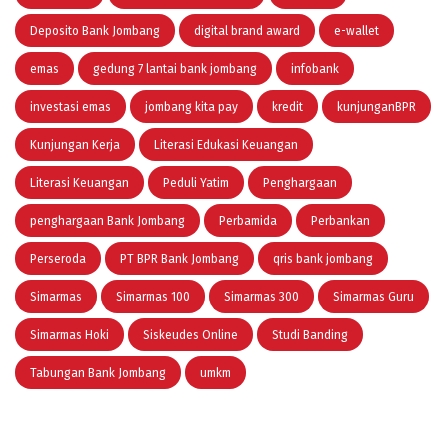
Deposito Bank Jombang
digital brand award
e-wallet
emas
gedung 7 lantai bank jombang
infobank
investasi emas
jombang kita pay
kredit
kunjunganBPR
Kunjungan Kerja
Literasi Edukasi Keuangan
Literasi Keuangan
Peduli Yatim
Penghargaan
penghargaan Bank Jombang
Perbamida
Perbankan
Perseroda
PT BPR Bank Jombang
qris bank jombang
Simarmas
Simarmas 100
Simarmas 300
Simarmas Guru
Simarmas Hoki
Siskeudes Online
Studi Banding
Tabungan Bank Jombang
umkm