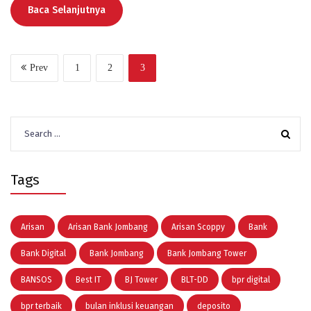
Baca Selanjutnya
Prev
1
2
3
Search
for:
Tags
Arisan
Arisan Bank Jombang
Arisan Scoppy
Bank
Bank Digital
Bank Jombang
Bank Jombang Tower
BANSOS
Best IT
BJ Tower
BLT-DD
bpr digital
bpr terbaik
bulan inklusi keuangan
deposito