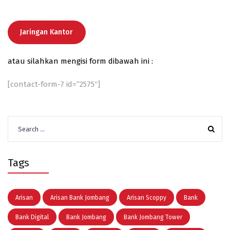
Jaringan Kantor
atau silahkan mengisi form dibawah ini :
[contact-form-7 id=”2575″]
Search
for:
Tags
Arisan
Arisan Bank Jombang
Arisan Scoppy
Bank
Bank Digital
Bank Jombang
Bank Jombang Tower