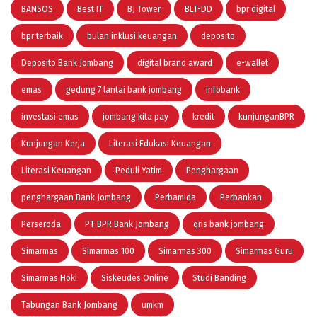
BANSOS
Best IT
BJ Tower
BLT-DD
bpr digital
bpr terbaik
bulan inklusi keuangan
deposito
Deposito Bank Jombang
digital brand award
e-wallet
emas
gedung 7 lantai bank jombang
infobank
investasi emas
jombang kita pay
kredit
kunjunganBPR
Kunjungan Kerja
Literasi Edukasi Keuangan
Literasi Keuangan
Peduli Yatim
Penghargaan
penghargaan Bank Jombang
Perbamida
Perbankan
Perseroda
PT BPR Bank Jombang
qris bank jombang
Simarmas
Simarmas 100
Simarmas 300
Simarmas Guru
Simarmas Hoki
Siskeudes Online
Studi Banding
Tabungan Bank Jombang
umkm