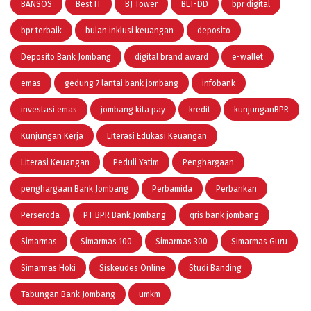
BANSOS
Best IT
BJ Tower
BLT-DD
bpr digital
bpr terbaik
bulan inklusi keuangan
deposito
Deposito Bank Jombang
digital brand award
e-wallet
emas
gedung 7 lantai bank jombang
infobank
investasi emas
jombang kita pay
kredit
kunjunganBPR
Kunjungan Kerja
Literasi Edukasi Keuangan
Literasi Keuangan
Peduli Yatim
Penghargaan
penghargaan Bank Jombang
Perbamida
Perbankan
Perseroda
PT BPR Bank Jombang
qris bank jombang
Simarmas
Simarmas 100
Simarmas 300
Simarmas Guru
Simarmas Hoki
Siskeudes Online
Studi Banding
Tabungan Bank Jombang
umkm