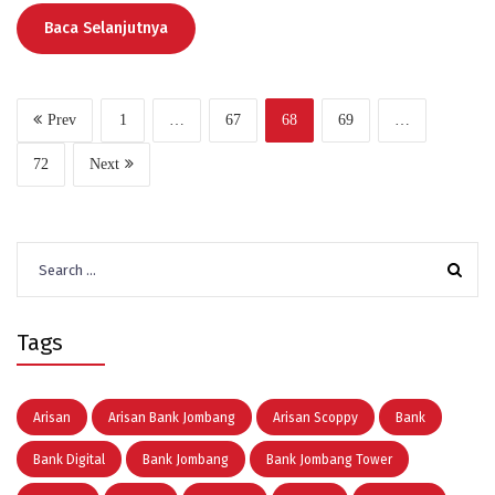
Baca Selanjutnya
Prev
1
…
67
68
69
…
72
Next
Search
for:
Tags
Arisan
Arisan Bank Jombang
Arisan Scoppy
Bank
Bank Digital
Bank Jombang
Bank Jombang Tower