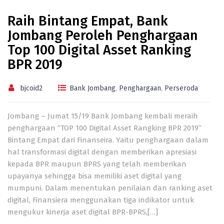
Raih Bintang Empat, Bank
Jombang Peroleh Penghargaan
Top 100 Digital Asset Ranking
BPR 2019
bjcoid2
Bank Jombang
,
Penghargaan
,
Perseroda
Jombang – Jumat 15/19 Bank Jombang kembali meraih
penghargaan “TOP 100 Digital Asset Rangking BPR 2019”
Bintang Empat dari Finanseira. Yaitu penghargaan dalam
hal transformasi digital dengan memberikan apresiasi
kepada BPR maupun BPRS yang telah memberikan
upayanya sehingga bisa memiliki aset digital yang
mumpuni. Dalam menentukan penilaian dan ranking aset
digital, Finansiera menggunakan tiga indikator untuk
mengukur kinerja aset digital BPR-BPRS,[…]