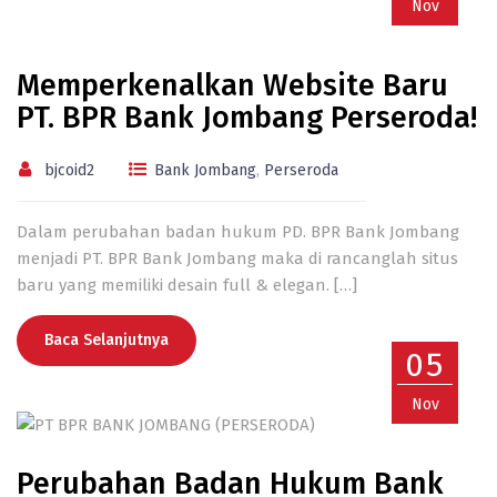
Nov
Memperkenalkan Website Baru
PT. BPR Bank Jombang Perseroda!
bjcoid2
Bank Jombang
,
Perseroda
Dalam perubahan badan hukum PD. BPR Bank Jombang
menjadi
PT. BPR Bank Jombang
maka di rancanglah situs
baru yang memiliki desain full & elegan.
[…]
Baca Selanjutnya
05
Nov
Perubahan Badan Hukum Bank