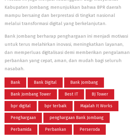
Kabupaten Jombang, menunjukkan bahwa BPR daerah
mampu bersaing dan berprestasi di tingkat nasional
melalui transformasi digital yang berkelanjutan.
Bank Jombang berharap penghargaan ini menjadi motivasi
untuk terus melahirkan inovasi, meningkatkan layanan,
dan memperluas digitalisasi demi memberikan pengalaman
perbankan yang cepat, aman, dan mudah bagi seluruh
nasabah.
Bank
Bank Digital
Bank Jombang
Bank Jombang Tower
Best IT
BJ Tower
bpr digital
bpr terbaik
Majalah It Works
Penghargaan
penghargaan Bank Jombang
Perbamida
Perbankan
Perseroda