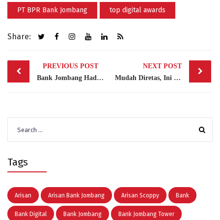
PT BPR Bank Jombang
top digital awards
Share:
Post
PREVIOUS POST
NEXT POST
navigation
Bank Jombang Hadirkan Program “Baper” dengan Hadiah Hingga Rp50 Juta Selama Desember 2025
Mudah Diretas, Ini Dia Kata Sandi Atau Password Paling Umum Digunakan Gen-Z
Search
for:
Tags
Arisan
Arisan Bank Jombang
Arisan Scoppy
Bank
Bank Digital
Bank Jombang
Bank Jombang Tower