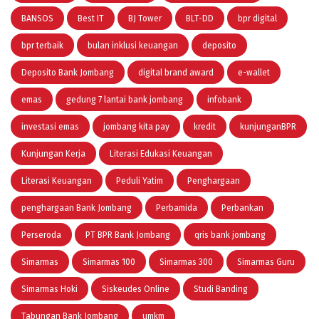
BANSOS
Best IT
BJ Tower
BLT-DD
bpr digital
bpr terbaik
bulan inklusi keuangan
deposito
Deposito Bank Jombang
digital brand award
e-wallet
emas
gedung 7 lantai bank jombang
infobank
investasi emas
jombang kita pay
kredit
kunjunganBPR
Kunjungan Kerja
Literasi Edukasi Keuangan
Literasi Keuangan
Peduli Yatim
Penghargaan
penghargaan Bank Jombang
Perbamida
Perbankan
Perseroda
PT BPR Bank Jombang
qris bank jombang
Simarmas
Simarmas 100
Simarmas 300
Simarmas Guru
Simarmas Hoki
Siskeudes Online
Studi Banding
Tabungan Bank Jombang
umkm