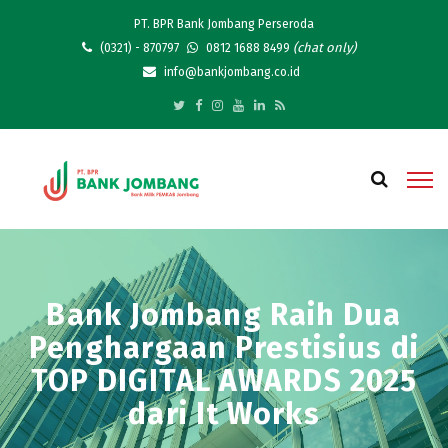
PT. BPR Bank Jombang Perseroda
(chat only)
(0321) - 870797
0812 1688 8499
info@bankjombang.co.id
Bank Jombang Raih Dua
Penghargaan Prestisius di
TOP DIGITAL AWARDS 2025
dari It Works