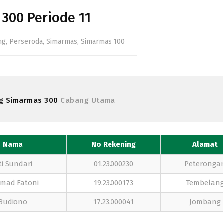
300 Periode 11
ng
,
Perseroda
,
Simarmas
,
Simarmas 100
g Simarmas 300
Cabang Utama
Nama
No Rekening
Alamat
ti Sundari
01.23.000230
Peteronga
mad Fatoni
19.23.000173
Tembelan
Budiono
17.23.000041
Jombang