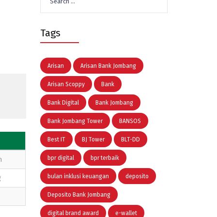
for:
Tags
Arisan
Arisan Bank Jombang
Arisan Scoppy
Bank
Bank Digital
Bank Jombang
Bank Jombang Tower
BANSOS
Best IT
BJ Tower
BLT-DD
bpr digital
bpr terbaik
n
bulan inklusi keuangan
deposito
g
Deposito Bank Jombang
digital brand award
e-wallet