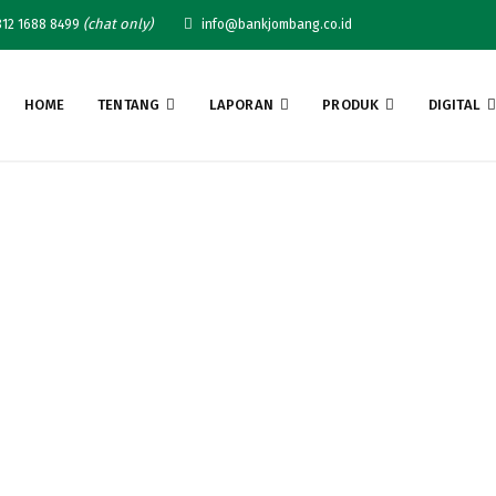
(chat only)
12 1688 8499
info@bankjombang.co.id
HOME
TENTANG
LAPORAN
PRODUK
DIGITAL
emenang Simarmas 300 P