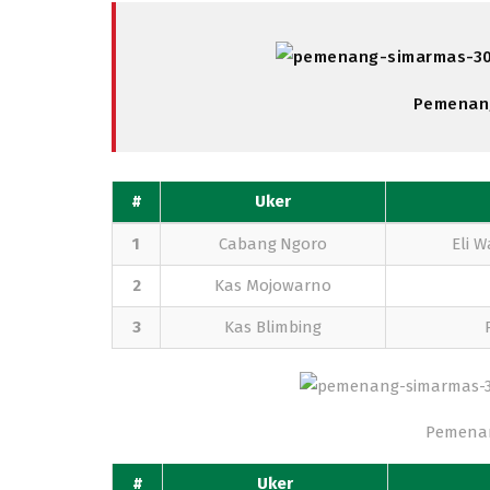
Pemenan
#
Uker
1
Cabang Ngoro
Eli W
2
Kas Mojowarno
3
Kas Blimbing
Pemena
#
Uker