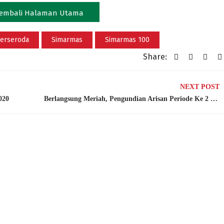
embali Halaman Utama
erseroda
Simarmas
Simarmas 100
Share:
NEXT POST
020
Berlangsung Meriah, Pengundian Arisan Periode Ke 2 Simarmas Guru & Simarmas 300 Bank Jombang Serta Hasil Pemenangnya