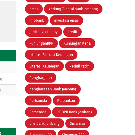
emas
gedung 7 lantai bank jombang
infobank
investasi emas
jombang kita pay
kredit
kunjunganBPR
Kunjungan Kerja
Literasi Edukasi Keuangan
Literasi Keuangan
Peduli Yatim
Penghargaan
ng
penghargaan Bank Jombang
o
Perbamida
Perbankan
Perseroda
PT BPR Bank Jombang
qris bank jombang
Simarmas
t