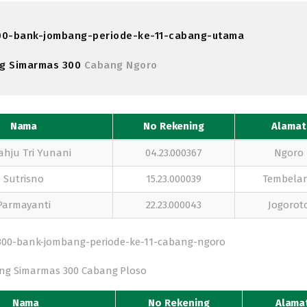
g Simarmas 300
Cabang Ngoro
Nama
No Rekening
Alamat
ahju Tri Yunani
04.23.000367
Ngoro
Sutrisno
15.23.000039
Tembela
Parmayanti
22.23.000043
Jogorot
ng Simarmas 300
Cabang Ploso
Nama
No Rekening
Alama