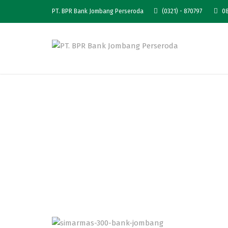
PT. BPR Bank Jombang Perseroda
(0321) - 870797
08
Daftar P