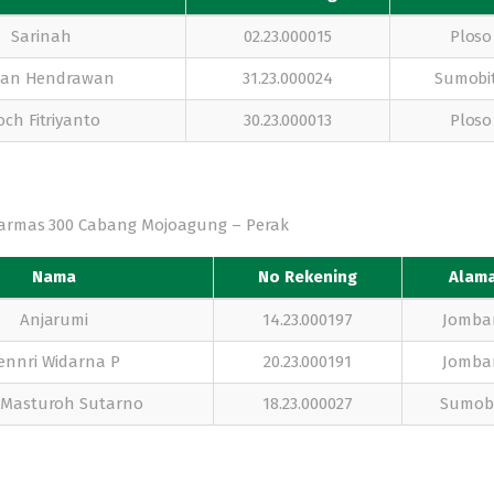
Sarinah
02.23.000015
Ploso
man Hendrawan
31.23.000024
Sumobi
ch Fitriyanto
30.23.000013
Ploso
armas 300
Cabang Mojoagung – Perak
Nama
No Rekening
Alam
Anjarumi
14.23.000197
Jomba
ennri Widarna P
20.23.000191
Jomba
 Masturoh Sutarno
18.23.000027
Sumob