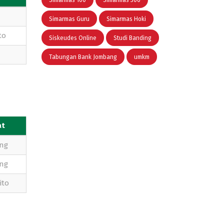
Simarmas 100
Simarmas 300
Simarmas Guru
Simarmas Hoki
to
Siskeudes Online
Studi Banding
Tabungan Bank Jombang
umkm
at
ng
ng
ito