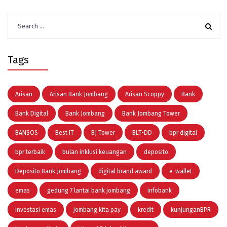
Search
for:
Tags
Arisan
Arisan Bank Jombang
Arisan Scoppy
Bank
Bank Digital
Bank Jombang
Bank Jombang Tower
BANSOS
Best IT
BJ Tower
BLT-DD
bpr digital
bpr terbaik
bulan inklusi keuangan
deposito
Deposito Bank Jombang
digital brand award
e-wallet
emas
gedung 7 lantai bank jombang
infobank
investasi emas
jombang kita pay
kredit
kunjunganBPR