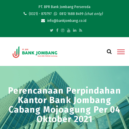
PT. BPR Bank Jombang Perseroda
(chat only)
(0321) - 870797
0812 1688 8499
info@bankjombang.co.id
Perencanaan Perpindahan
Kantor Bank Jombang
Cabang Mojoagung Per 04
Oktober 2021