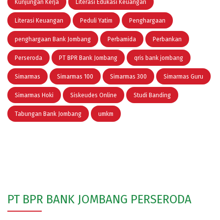
Kunjungan Kerja
Literasi Edukasi Keuangan
Literasi Keuangan
Peduli Yatim
Penghargaan
penghargaan Bank Jombang
Perbamida
Perbankan
Perseroda
PT BPR Bank Jombang
qris bank jombang
Simarmas
Simarmas 100
Simarmas 300
Simarmas Guru
Simarmas Hoki
Siskeudes Online
Studi Banding
Tabungan Bank Jombang
umkm
PT BPR BANK JOMBANG PERSERODA