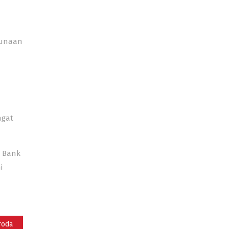
gunaan
h
a
ngat
i Bank
i
roda