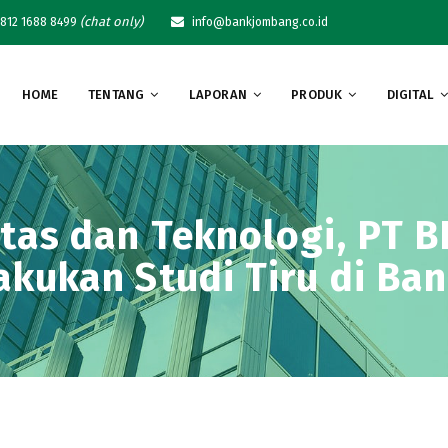
(chat only)
812 1688 8499
info@bankjombang.co.id
HOME
TENTANG
LAPORAN
PRODUK
DIGITAL
tas dan Teknologi, PT 
akukan Studi Tiru di Ba