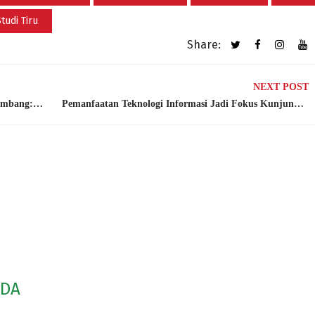
tudi Tiru
Share:
NEXT POST
Bank Jogja Studi Teknologi Digital ke Bank Jombang: Tingkatkan Transformasi Perbankan
Pemanfaatan Teknologi Informasi Jadi Fokus Kunjungan BPR Kerta Raharja Gemilang ke Bank Jombang
ODA