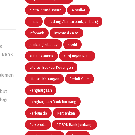
digital brand award
e-wallet
emas
gedung 7 lantai bank jombang
infobank
investasi emas
m
jombang kita pay
kredit
ga
h Bank
kunjunganBPR
Kunjungan Kerja
Literasi Edukasi Keuangan
najemen
Literasi Keuangan
Peduli Yatim
Penghargaan
ebut
logi
penghargaan Bank Jombang
Perbamida
Perbankan
Perseroda
PT BPR Bank Jombang