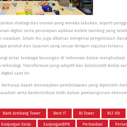
arkan strategi dan inovasi yang mereka lakukan, seperti peng
anan digital serta penerapan aplikasi mobile banking yang tela
n nasabah. Selain itu, juga dibahas mengenai pengelolaan dan
gai produk dan layanan yang sesuai dengan regulasi terbaru.
nergi antar lembaga keuangan di Indonesia dalam menghadapi
knologi. Transformasi yang adaptif dan kolaboratif dinilai sa
gital saat ini.
ai berharap dapat menerapkan pembelajaran yang diperoleh dar
asabah serta berkontribusi lebih dalam pembangunan ekonom
Bank Jombang Tower
Best IT
BJ Tower
BLT-DD
Kunjungan Kerja
kunjunganBPR
Perbankan
Perse