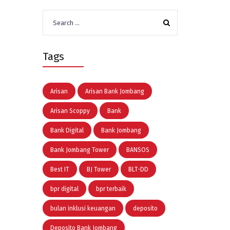
Search
for:
Tags
Arisan
Arisan Bank Jombang
Arisan Scoppy
Bank
Bank Digital
Bank Jombang
Bank Jombang Tower
BANSOS
Best IT
BJ Tower
BLT-DD
bpr digital
bpr terbaik
bulan inklusi keuangan
deposito
Deposito Bank Jombang