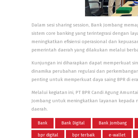
Dalam sesi sharing session, Bank Jombang memap
sistem core banking yang terintegrasi dengan lay
meningkatkan efisiensi operasional dan kepuasa
pemerintah daerah yang dilakukan melalui berba
Kunjungan ini diharapkan dapat memperkuat si
dinamika perubahan regulasi dan perkembangan te
penting untuk memperkuat daya saing BPR di era di
Melalui kegiatan ini, PT BPR Candi Agung Amunt
Jombang untuk meningkatkan layanan kepada n
daerah.
Bank
Bank Digital
Bank Jombang
bpr digital
bpr terbaik
e-wallet