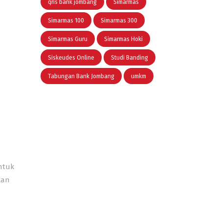
qris bank jombang
Simarmas
Simarmas 100
Simarmas 300
Simarmas Guru
Simarmas Hoki
Siskeudes Online
Studi Banding
Tabungan Bank Jombang
umkm
ntuk
kan