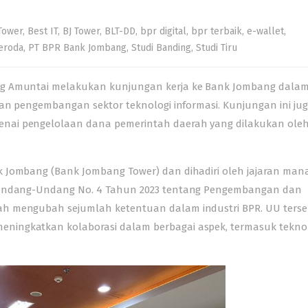
Tower
,
Best IT
,
BJ Tower
,
BLT-DD
,
bpr digital
,
bpr terbaik
,
e-wallet
,
eroda
,
PT BPR Bank Jombang
,
Studi Banding
,
Studi Tiru
ung Amuntai melakukan kunjungan kerja ke Bank Jombang dala
 dan pengembangan sektor teknologi informasi. Kunjungan ini ju
enai pengelolaan dana pemerintah daerah yang dilakukan ole
k Jombang (Bank Jombang Tower) dan dihadiri oleh jajaran ma
eh Undang-Undang No. 4 Tahun 2023 tentang Pengembangan dan
ah mengubah sejumlah ketentuan dalam industri BPR. UU ters
ningkatkan kolaborasi dalam berbagai aspek, termasuk tekno