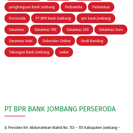
penghargaan Bank Jombang
Perbamida
Perbankan
Perseroda
PT BPR Bank Jombang
qris bank jombang
Simarmas
Simarmas 100
Simarmas 300
Simarmas Guru
Simarmas Hoki
Siskeudes Online
Studi Banding
Tabungan Bank Jombang
umkm
PT BPR BANK JOMBANG PERSERODA
Jl. Presiden KH. Abdurrahman Wahid No. 153 – 155 Kabupaten Jombang –