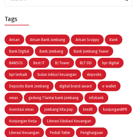
for:
Tags
Arisan
Arisan Bank Jombang
Arisan Scoppy
Bank
Bank Digital
Bank Jombang
Bank Jombang Tower
BANSOS
Best IT
BJ Tower
BLT-DD
bpr digital
bpr terbaik
bulan inklusi keuangan
deposito
Deposito Bank Jombang
digital brand award
e-wallet
emas
gedung 7 lantai bank jombang
infobank
investasi emas
jombang kita pay
kredit
kunjunganBPR
Kunjungan Kerja
Literasi Edukasi Keuangan
Literasi Keuangan
Peduli Yatim
Penghargaan