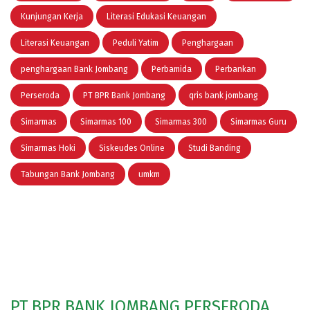
Kunjungan Kerja
Literasi Edukasi Keuangan
Literasi Keuangan
Peduli Yatim
Penghargaan
penghargaan Bank Jombang
Perbamida
Perbankan
Perseroda
PT BPR Bank Jombang
qris bank jombang
Simarmas
Simarmas 100
Simarmas 300
Simarmas Guru
Simarmas Hoki
Siskeudes Online
Studi Banding
Tabungan Bank Jombang
umkm
PT BPR BANK JOMBANG PERSERODA