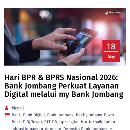
18
May
Hari BPR & BPRS Nasional 2026:
Bank Jombang Perkuat Layanan
Digital melalui my Bank Jombang
bjcoid2
Bank
,
Bank Digital
,
Bank Jombang
,
Bank Jombang Tower
,
Best IT
,
BJ Tower
,
BLT-DD
,
bpr digital
,
bpr terbaik
,
bulan
inklusi keuangan
,
deposito
,
Deposito Bank Jombang
,
e-