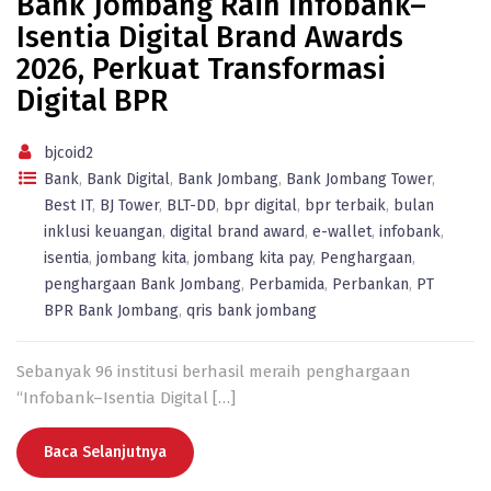
Bank Jombang Raih Infobank–
Isentia Digital Brand Awards
2026, Perkuat Transformasi
Digital BPR
bjcoid2
Bank
,
Bank Digital
,
Bank Jombang
,
Bank Jombang Tower
,
Best IT
,
BJ Tower
,
BLT-DD
,
bpr digital
,
bpr terbaik
,
bulan
inklusi keuangan
,
digital brand award
,
e-wallet
,
infobank
,
isentia
,
jombang kita
,
jombang kita pay
,
Penghargaan
,
penghargaan Bank Jombang
,
Perbamida
,
Perbankan
,
PT
BPR Bank Jombang
,
qris bank jombang
Sebanyak 96 institusi berhasil meraih penghargaan
“Infobank–Isentia Digital
[…]
Baca Selanjutnya