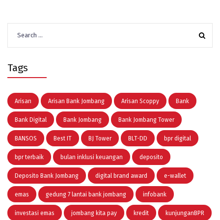
Search
for:
Tags
Arisan
Arisan Bank Jombang
Arisan Scoppy
Bank
Bank Digital
Bank Jombang
Bank Jombang Tower
BANSOS
Best IT
BJ Tower
BLT-DD
bpr digital
bpr terbaik
bulan inklusi keuangan
deposito
Deposito Bank Jombang
digital brand award
e-wallet
emas
gedung 7 lantai bank jombang
infobank
investasi emas
jombang kita pay
kredit
kunjunganBPR