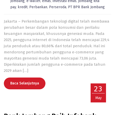
Jombang
,
e-wallet
,
emas
,
investasi emas
,
jombang kita
pay
,
kredit
,
Perbankan
,
Perseroda
,
PT BPR Bank Jombang
Jakarta – Perkembangan teknologi digital telah membawa
perubahan besar dalam pola konsumsi dan perilaku
keuangan masyarakat, khususnya generasi muda. Pada
2025, pengguna internet di Indonesia telah mencapai 229,4
juta penduduk atau 80,66% dari total penduduk. Hal ini
mendorong pertumbuhan pengguna e-commerce yang
mayoritas generasi muda telah mencapai 73,06 juta.
Diperkirakan jumlah pengguna e-commerce pada tahun
2029 akan […]
Baca Selanjutnya
23
May