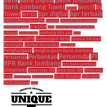
Bank Jombang
Bank
Bank Digital
Bank Jombang Tower
BJ
Best IT
BANSOS
Tower
bpr digital
bpr terbaik
BLT-DD
bulan inklusi keuangan
deposito
Deposito Bank Jombang
e-wallet
digital brand award
emas
gedung 7 lantai bank jombang
jombang kita pay
infobank
investasi emas
kredit
kunjunganBPR
Kunjungan Kerja
Literasi Edukasi
Keuangan
Literasi Keuangan
Peduli Yatim
Penghargaan
penghargaan Bank Jombang
Perseroda
PT
Perbankan
Perbamida
BPR Bank Jombang
qris bank jombang
Simarmas
Simarmas 100
Simarmas 300
Simarmas
Guru
Studi Banding
Tabungan
Siskeudes Online
Simarmas Hoki
Bank Jombang
umkm