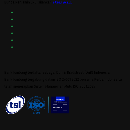
Bunga Penjamin LPS, silahkan
akses
di sini
Bank Jombang terdaftar sebagai Dun & Bradstreet (DnB) Indonesia
Bank Jombang tergabung dalam ISO 27001:2022 bersama Perbarindo. Serta
telah menerapkan Sistem Manajemen Mutu ISO 9001:2025