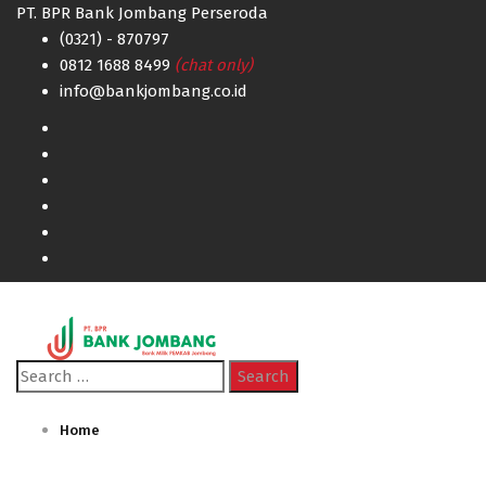
PT. BPR Bank Jombang Perseroda
(0321) - 870797
0812 1688 8499
(chat only)
info@bankjombang.co.id
Search
for:
Home