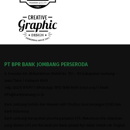
PT BPR BANK JOMBANG PERSERODA
Jl. Presiden KH. Abdurrahman Wahid No. 153 – 155 Kabupaten Jombang –
Jawa Timur | Kodepos 61419
Telp: (0321) 870797 | WhatsApp: 0812 1688 8499
(chat only)
| Email:
info@bankjombang.co.id
Bank Jombang berizin dan diawasi oleh Otoritas Jasa Keuangan (OJK) dan
Bank Indonesia
Bank Jombang merupakan peserta penjamin LPS. Maksimum nilai simpanan
yang dijamin LPS per Nasabah per Bank adalah Rp2 miliar. Untuk cek Tingkat