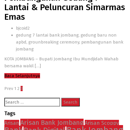
Lantai & Peluncuran Simarmas
Emas
bjcoid2
gedung 7 lantai bank jombang
,
gedung baru non
apbd
,
grounbreaking ceremony
,
pembangunan bank
jombang
KOTA JOMBANG – Bupati Jombang Ibu Mundjidah Wahab
bersama wakil
[…]
Baca Selanjutnya
Prev
1
2
3
Search
for:
Tags
Arisan Bank Jombang
Arisan
Arisan Scoppy