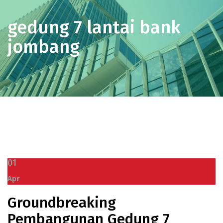
gedung 7 lantai bank
jombang
01
Apr
Groundbreaking
Pembangunan Gedung 7