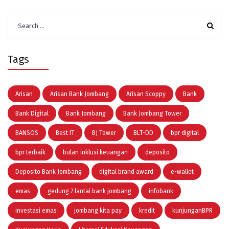
Search
for:
Tags
Arisan
Arisan Bank Jombang
Arisan Scoppy
Bank
Bank Digital
Bank Jombang
Bank Jombang Tower
BANSOS
Best IT
BJ Tower
BLT-DD
bpr digital
bpr terbaik
bulan inklusi keuangan
deposito
Deposito Bank Jombang
digital brand award
e-wallet
emas
gedung 7 lantai bank jombang
infobank
investasi emas
jombang kita pay
kredit
kunjunganBPR