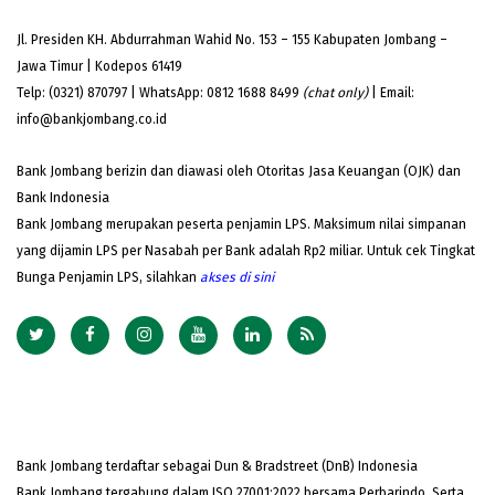
Jl. Presiden KH. Abdurrahman Wahid No. 153 – 155 Kabupaten Jombang –
Jawa Timur | Kodepos 61419
Telp: (0321) 870797 | WhatsApp: 0812 1688 8499
(chat only)
| Email:
info@bankjombang.co.id
Bank Jombang berizin dan diawasi oleh Otoritas Jasa Keuangan (OJK) dan
Bank Indonesia
Bank Jombang merupakan peserta penjamin LPS. Maksimum nilai simpanan
yang dijamin LPS per Nasabah per Bank adalah Rp2 miliar. Untuk cek Tingkat
Bunga Penjamin LPS, silahkan
akses
di sini
Bank Jombang terdaftar sebagai Dun & Bradstreet (DnB) Indonesia
Bank Jombang tergabung dalam ISO 27001:2022 bersama Perbarindo. Serta