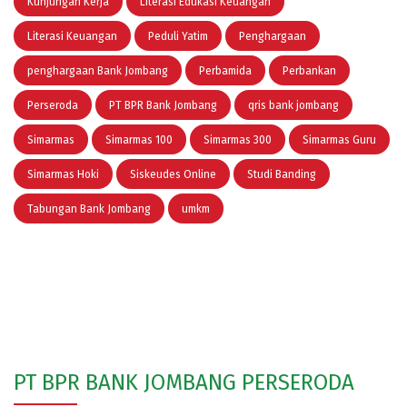
Kunjungan Kerja
Literasi Edukasi Keuangan
Literasi Keuangan
Peduli Yatim
Penghargaan
penghargaan Bank Jombang
Perbamida
Perbankan
Perseroda
PT BPR Bank Jombang
qris bank jombang
Simarmas
Simarmas 100
Simarmas 300
Simarmas Guru
Simarmas Hoki
Siskeudes Online
Studi Banding
Tabungan Bank Jombang
umkm
PT BPR BANK JOMBANG PERSERODA