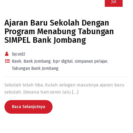
Jul
Ajaran Baru Sekolah Dengan
Program Menabung Tabungan
SIMPEL Bank Jombang
bjcoid2
Bank
,
Bank Jombang
,
bpr digital
,
simpanan pelajar
,
Tabungan Bank Jombang
Sekolah telah tiba, itulah selogan masuknya ajaran baru
sekolah. Dimana hari senin lalu
[…]
Baca Selanjutnya