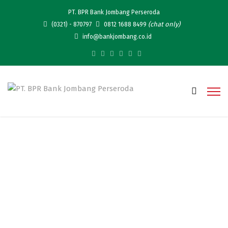
PT. BPR Bank Jombang Perseroda
(chat only)
(0321) - 870797
0812 1688 8499
info@bankjombang.co.id
Tokopedia, Platform E-
commerce yang Paling
Dipercaya UMKM Indonesia