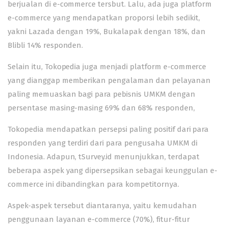
berjualan di e-commerce tersbut. Lalu, ada juga platform
e-commerce yang mendapatkan proporsi lebih sedikit,
yakni Lazada dengan 19%, Bukalapak dengan 18%, dan
Blibli 14% responden.
Selain itu, Tokopedia juga menjadi platform e-commerce
yang dianggap memberikan pengalaman dan pelayanan
paling memuaskan bagi para pebisnis UMKM dengan
persentase masing-masing 69% dan 68% responden,
Tokopedia mendapatkan persepsi paling positif dari para
responden yang terdiri dari para pengusaha UMKM di
Indonesia. Adapun, tSurvey.id menunjukkan, terdapat
beberapa aspek yang dipersepsikan sebagai keunggulan e-
commerce ini dibandingkan para kompetitornya.
Aspek-aspek tersebut diantaranya, yaitu kemudahan
penggunaan layanan e-commerce (70%), fitur-fitur