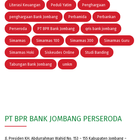
Literasi Keuangan
Peduli Yatim
Penghargaan
penghargaan Bank Jombang
Perbamida
Perbankan
Perseroda
PT BPR Bank Jombang
qris bank jombang
Simarmas
Simarmas 100
Simarmas 300
Simarmas Guru
Simarmas Hoki
Siskeudes Online
Studi Banding
Tabungan Bank Jombang
umkm
PT BPR BANK JOMBANG PERSERODA
Jl. Presiden KH. Abdurrahman Wahid No. 153 – 155 Kabupaten Jombang –