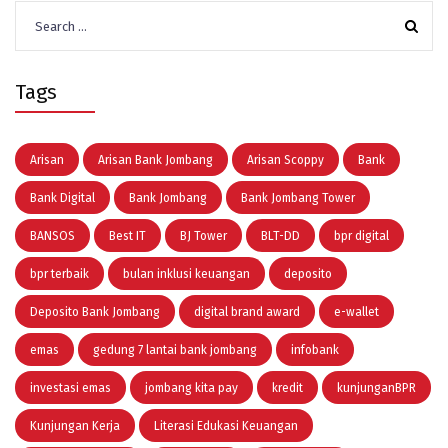
Search
for:
Tags
Arisan
Arisan Bank Jombang
Arisan Scoppy
Bank
Bank Digital
Bank Jombang
Bank Jombang Tower
BANSOS
Best IT
BJ Tower
BLT-DD
bpr digital
bpr terbaik
bulan inklusi keuangan
deposito
Deposito Bank Jombang
digital brand award
e-wallet
emas
gedung 7 lantai bank jombang
infobank
investasi emas
jombang kita pay
kredit
kunjunganBPR
Kunjungan Kerja
Literasi Edukasi Keuangan