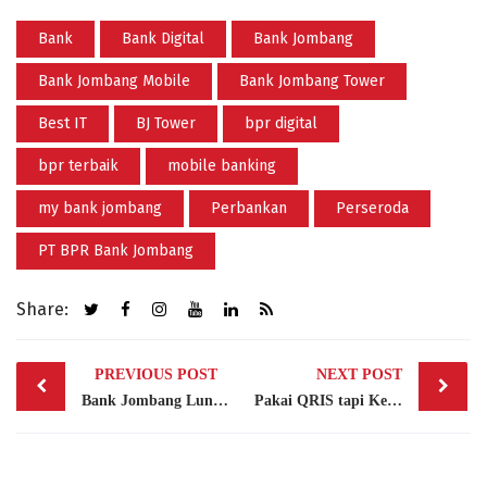
Bank
Bank Digital
Bank Jombang
Bank Jombang Mobile
Bank Jombang Tower
Best IT
BJ Tower
bpr digital
bpr terbaik
mobile banking
my bank jombang
Perbankan
Perseroda
PT BPR Bank Jombang
Share:
Post
PREVIOUS POST
NEXT POST
navigation
Bank Jombang Luncurkan Program Investasi Emas “JAGO (Januari Gold)” Simaspel & Cemilan
Pakai QRIS tapi Kena Biaya Admin Rp1.000, Gimana Sih Aturannya Menurut BI?