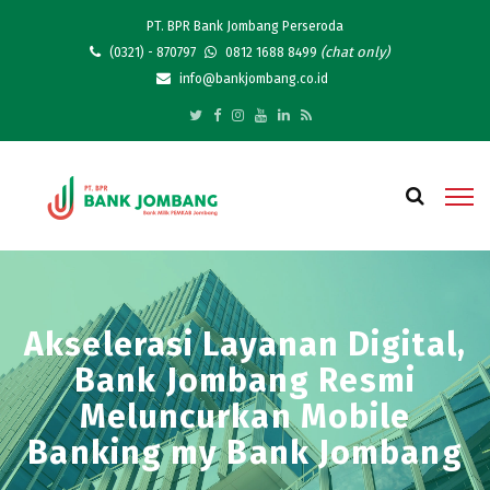
PT. BPR Bank Jombang Perseroda
(chat only)
(0321) - 870797
0812 1688 8499
info@bankjombang.co.id
Akselerasi Layanan Digital,
Bank Jombang Resmi
Meluncurkan Mobile
Banking my Bank Jombang