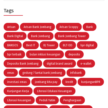
Tags
Arisan
Arisan Bank Jombang
Arisan Scoppy
Bank
Bank Digital
Bank Jombang
Bank Jombang Tower
BANSOS
Best IT
BJ Tower
BLT-DD
bpr digital
bpr terbaik
bulan inklusi keuangan
deposito
Deposito Bank Jombang
digital brand award
e-wallet
emas
gedung 7 lantai bank jombang
infobank
investasi emas
jombang kita pay
kredit
kunjunganBPR
Kunjungan Kerja
Literasi Edukasi Keuangan
Literasi Keuangan
Peduli Yatim
Penghargaan