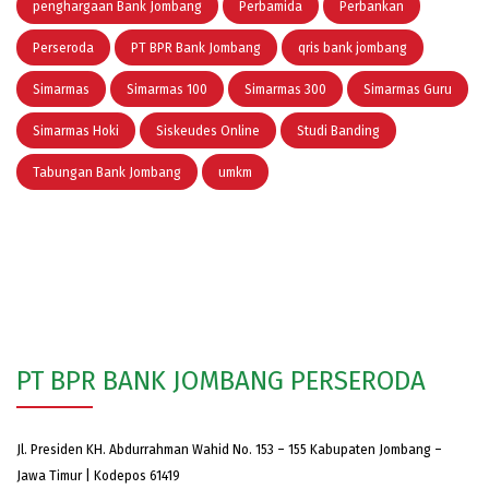
penghargaan Bank Jombang
Perbamida
Perbankan
Perseroda
PT BPR Bank Jombang
qris bank jombang
Simarmas
Simarmas 100
Simarmas 300
Simarmas Guru
Simarmas Hoki
Siskeudes Online
Studi Banding
Tabungan Bank Jombang
umkm
PT BPR BANK JOMBANG PERSERODA
Jl. Presiden KH. Abdurrahman Wahid No. 153 – 155 Kabupaten Jombang –
Jawa Timur | Kodepos 61419