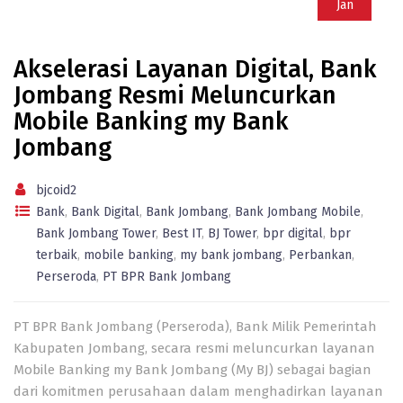
Jan
Akselerasi Layanan Digital, Bank
Jombang Resmi Meluncurkan
Mobile Banking my Bank
Jombang
bjcoid2
Bank
,
Bank Digital
,
Bank Jombang
,
Bank Jombang Mobile
,
Bank Jombang Tower
,
Best IT
,
BJ Tower
,
bpr digital
,
bpr
terbaik
,
mobile banking
,
my bank jombang
,
Perbankan
,
Perseroda
,
PT BPR Bank Jombang
PT BPR Bank Jombang (Perseroda), Bank Milik Pemerintah
Kabupaten Jombang, secara resmi meluncurkan layanan
Mobile Banking my Bank Jombang (My BJ) sebagai bagian
dari komitmen perusahaan dalam menghadirkan layanan