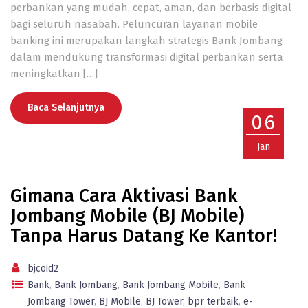
perbankan yang mudah, cepat, aman, dan berbasis digital
bagi seluruh nasabah. Peluncuran layanan mobile
banking ini merupakan langkah strategis Bank Jombang
dalam mendukung transformasi digital perbankan serta
meningkatkan […]
Baca Selanjutnya
06
Jan
Gimana Cara Aktivasi Bank
Jombang Mobile (BJ Mobile)
Tanpa Harus Datang Ke Kantor!
bjcoid2
Bank
,
Bank Jombang
,
Bank Jombang Mobile
,
Bank
Jombang Tower
,
BJ Mobile
,
BJ Tower
,
bpr terbaik
,
e-