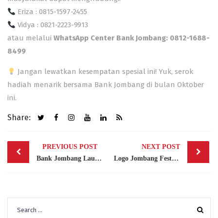
Eriza : 0815-1597-2455
Vidya : 0821-2223-9913
atau melalui
WhatsApp Center Bank Jombang: 0812-1688-
8499
Jangan lewatkan kesempatan spesial ini! Yuk, serok
hadiah menarik bersama Bank Jombang di bulan Oktober
ini.
Share:
Post
PREVIOUS POST
NEXT POST
navigation
Bank Jombang Launching Program Simarmas Motor Scoopy Batch III, Hadiah Motor Setiap Bulan!
Logo Jombang Fest 2025: Harmoni Antara Warisan dan Harapan Kabupaten Jombang
Search
for: