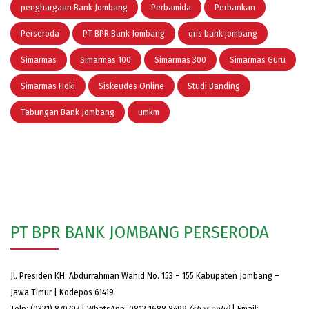
penghargaan Bank Jombang
Perbamida
Perbankan
Perseroda
PT BPR Bank Jombang
qris bank jombang
Simarmas
Simarmas 100
Simarmas 300
Simarmas Guru
Simarmas Hoki
Siskeudes Online
Studi Banding
Tabungan Bank Jombang
umkm
PT BPR BANK JOMBANG PERSERODA
Jl. Presiden KH. Abdurrahman Wahid No. 153 – 155 Kabupaten Jombang –
Jawa Timur | Kodepos 61419