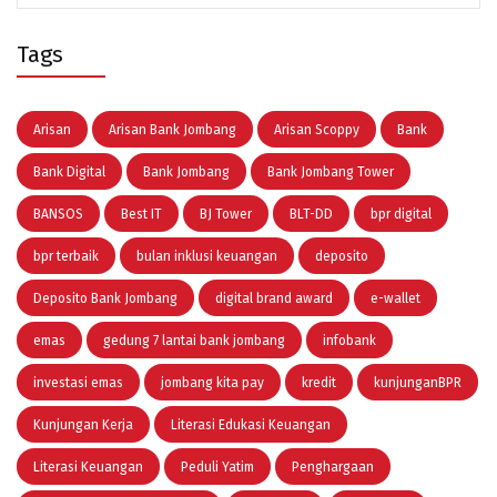
Tags
Arisan
Arisan Bank Jombang
Arisan Scoppy
Bank
Bank Digital
Bank Jombang
Bank Jombang Tower
BANSOS
Best IT
BJ Tower
BLT-DD
bpr digital
bpr terbaik
bulan inklusi keuangan
deposito
Deposito Bank Jombang
digital brand award
e-wallet
emas
gedung 7 lantai bank jombang
infobank
investasi emas
jombang kita pay
kredit
kunjunganBPR
Kunjungan Kerja
Literasi Edukasi Keuangan
Literasi Keuangan
Peduli Yatim
Penghargaan