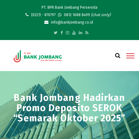
PT. BPR Bank Jombang Perseroda
(chat only)
(0321) - 870797
0812 1688 8499
info@bankjombang.co.id
Bank Jombang Hadirkan
Promo Deposito SEROK
“Semarak Oktober 2025”