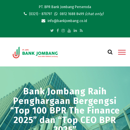
PT. BPR Bank Jombang Perseroda
(chat only)
(0321) - 870797
0812 1688 8499
info@bankjombang.co.id
Bank Jombang Raih
Penghargaan Bergengsi
“Top 100 BPR The Finance
2025” dan “Top CEO BPR
2025”