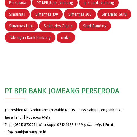
Perseroda
PT BPR Bank Jombang
qris bank jombang
Simarmas
Simarmas 100
Simarmas 300
Simarmas Guru
Simarmas Hoki
Siskeudes Online
Studi Banding
Tabungan Bank Jombang
umkm
PT BPR BANK JOMBANG PERSERODA
Jl. Presiden KH. Abdurrahman Wahid No. 153 – 155 Kabupaten Jombang –
Jawa Timur | Kodepos 61419
Telp: (0321) 870797 | WhatsApp: 0812 1688 8499
(chat only)
| Email:
info@bankjombang.co.id