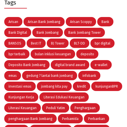
Tags
Arisan
Arisan Bank Jombang
Arisan Scoppy
Bank
Bank Digital
Bank Jombang
Bank Jombang Tower
BANSOS
Best IT
BJ Tower
BLT-DD
bpr digital
bpr terbaik
bulan inklusi keuangan
deposito
Deposito Bank Jombang
digital brand award
e-wallet
emas
gedung 7 lantai bank jombang
infobank
investasi emas
jombang kita pay
kredit
kunjunganBPR
Kunjungan Kerja
Literasi Edukasi Keuangan
Literasi Keuangan
Peduli Yatim
Penghargaan
penghargaan Bank Jombang
Perbamida
Perbankan