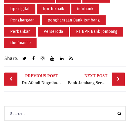
bpr digital
bpr terbaik
infobank
Penghargaan
penghargaan Bank Jombang
Perbankan
Perseroda
PT BPR Bank Jombang
the finance
Share:
Post
PREVIOUS POST
NEXT POST
navigation
Dr. Afandi Nugroho Masuk dalam Daftar Top 10 CEO BPR 2025 Versi The Finance
Bank Jombang Serukan Waspada Kejahatan Siber, OTP dan PIN Jangan Dibagikan
Search
for: