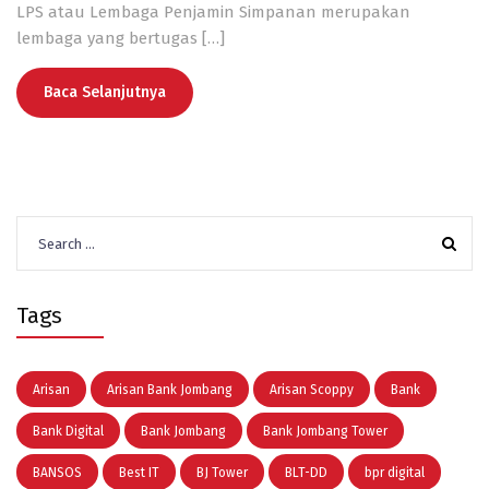
LPS atau Lembaga Penjamin Simpanan merupakan
lembaga yang bertugas
[…]
Baca Selanjutnya
Search
for:
Tags
Arisan
Arisan Bank Jombang
Arisan Scoppy
Bank
Bank Digital
Bank Jombang
Bank Jombang Tower
BANSOS
Best IT
BJ Tower
BLT-DD
bpr digital