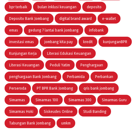
bpr terbaik
bulan inklusi keuangan
deposito
Deposito Bank Jombang
digital brand award
e-wallet
emas
gedung 7 lantai bank jombang
infobank
investasi emas
jombang kita pay
kredit
kunjunganBPR
Kunjungan Kerja
Literasi Edukasi Keuangan
Literasi Keuangan
Peduli Yatim
Penghargaan
penghargaan Bank Jombang
Perbamida
Perbankan
Perseroda
PT BPR Bank Jombang
qris bank jombang
Simarmas
Simarmas 100
Simarmas 300
Simarmas Guru
Simarmas Hoki
Siskeudes Online
Studi Banding
Tabungan Bank Jombang
umkm