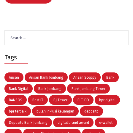
Search
for:
Tags
Arisan
Arisan Bank Jombang
Arisan Scoppy
Bank
Bank Digital
Bank Jombang
Bank Jombang Tower
BANSOS
Best IT
BJ Tower
BLT-DD
bpr digital
bpr terbaik
bulan inklusi keuangan
deposito
Deposito Bank Jombang
digital brand award
e-wallet