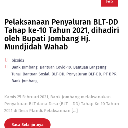
Feb
Pelaksanaan Penyaluran BLT-DD
Tahap ke-10 Tahun 2021, dihadiri
oleh Bupati Jombang Hj.
Mundjidah Wahab
bjcoid2
Bank Jombang
,
Bantuan Covid-19
,
Bantuan Langsung
Tunai
,
Bantuan Sosial
,
BLT-DD
,
Penyaluran BLT-DD
,
PT BPR
Bank Jombang
Kamis 25 Februari 2021, Bank Jombang melaksanakan
Penyaluran BLT dana Desa (BLT – DD) Tahap Ke 10 Tahun
2021 di Desa Plandi. Pelaksanaan
[…]
Baca Selanjutnya