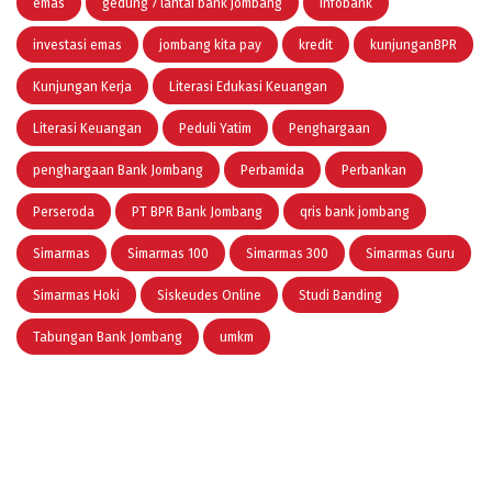
emas
gedung 7 lantai bank jombang
infobank
investasi emas
jombang kita pay
kredit
kunjunganBPR
Kunjungan Kerja
Literasi Edukasi Keuangan
Literasi Keuangan
Peduli Yatim
Penghargaan
penghargaan Bank Jombang
Perbamida
Perbankan
Perseroda
PT BPR Bank Jombang
qris bank jombang
Simarmas
Simarmas 100
Simarmas 300
Simarmas Guru
Simarmas Hoki
Siskeudes Online
Studi Banding
Tabungan Bank Jombang
umkm