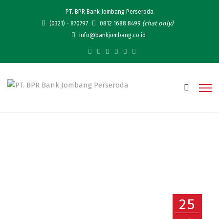
PT. BPR Bank Jombang Perseroda
(chat only)
(0321) - 870797
0812 1688 8499
info@bankjombang.co.id
Bantuan Langsung Tunai
25