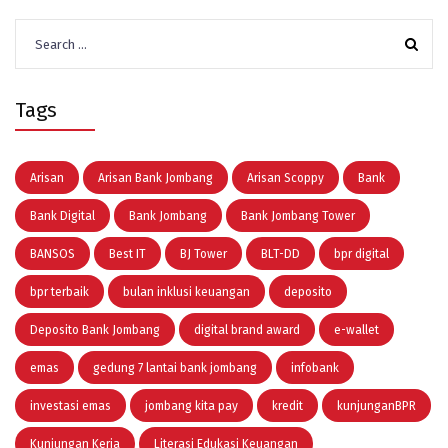
Search
for:
Tags
Arisan
Arisan Bank Jombang
Arisan Scoppy
Bank
Bank Digital
Bank Jombang
Bank Jombang Tower
BANSOS
Best IT
BJ Tower
BLT-DD
bpr digital
bpr terbaik
bulan inklusi keuangan
deposito
Deposito Bank Jombang
digital brand award
e-wallet
emas
gedung 7 lantai bank jombang
infobank
investasi emas
jombang kita pay
kredit
kunjunganBPR
Kunjungan Kerja
Literasi Edukasi Keuangan