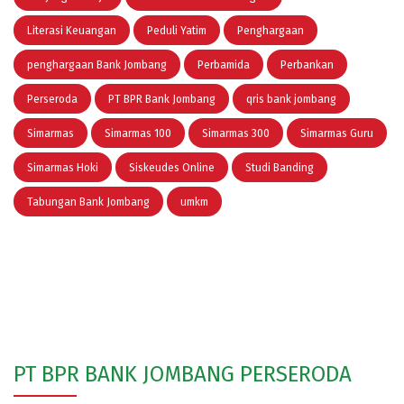
Literasi Keuangan
Peduli Yatim
Penghargaan
penghargaan Bank Jombang
Perbamida
Perbankan
Perseroda
PT BPR Bank Jombang
qris bank jombang
Simarmas
Simarmas 100
Simarmas 300
Simarmas Guru
Simarmas Hoki
Siskeudes Online
Studi Banding
Tabungan Bank Jombang
umkm
PT BPR BANK JOMBANG PERSERODA