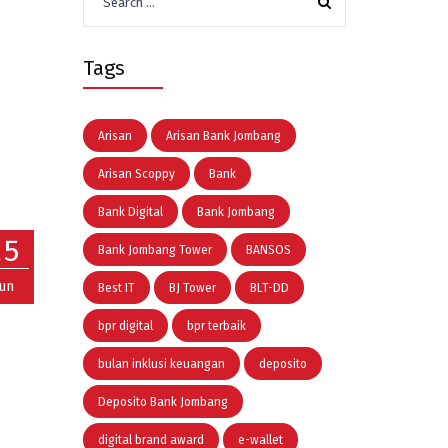
for:
Tags
Arisan
Arisan Bank Jombang
Arisan Scoppy
Bank
Bank Digital
Bank Jombang
25
Bank Jombang Tower
BANSOS
Jun
Best IT
BJ Tower
BLT-DD
bpr digital
bpr terbaik
bulan inklusi keuangan
deposito
Deposito Bank Jombang
digital brand award
e-wallet