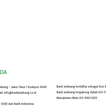
ODA
Bank Jombang terdaftar sebagai Dun &
ombang – Jawa Timur | Kodepos 61419
Bank Jombang tergabung dalam ISO 27
ail:
info@bankjombang.co.id
Manajemen Mutu ISO 9001:2025
 (OJK) dan Bank Indonesia