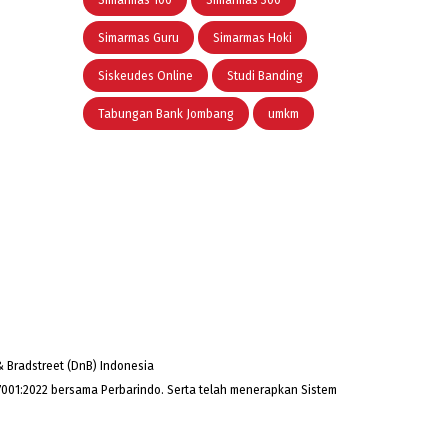
Simarmas 100
Simarmas 300
Simarmas Guru
Simarmas Hoki
Siskeudes Online
Studi Banding
Tabungan Bank Jombang
umkm
 Bradstreet (DnB) Indonesia
001:2022 bersama Perbarindo. Serta telah menerapkan Sistem