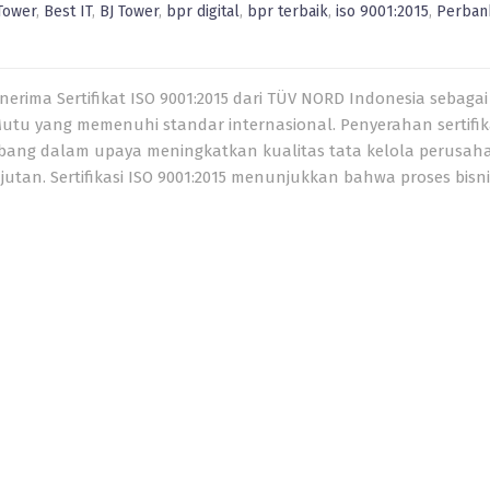
Tower
,
Best IT
,
BJ Tower
,
bpr digital
,
bpr terbaik
,
iso 9001:2015
,
Perban
erima Sertifikat ISO 9001:2015 dari TÜV NORD Indonesia sebaga
tu yang memenuhi standar internasional. Penyerahan sertifik
mbang dalam upaya meningkatkan kualitas tata kelola perusah
tan. Sertifikasi ISO 9001:2015 menunjukkan bahwa proses bisn