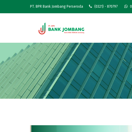
PT. BPR Bank Jombang Perseroda
(0321) - 870797
0