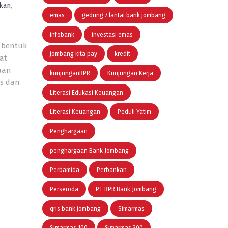
kan
,
emas
gedung 7 lantai bank jombang
infobank
investasi emas
i bentuk
jombang kita pay
kredit
at
aan
kunjunganBPR
Kunjungan Kerja
is dan
Literasi Edukasi Keuangan
Literasi Keuangan
Peduli Yatim
Penghargaan
penghargaan Bank Jombang
Perbamida
Perbankan
Perseroda
PT BPR Bank Jombang
qris bank jombang
Simarmas