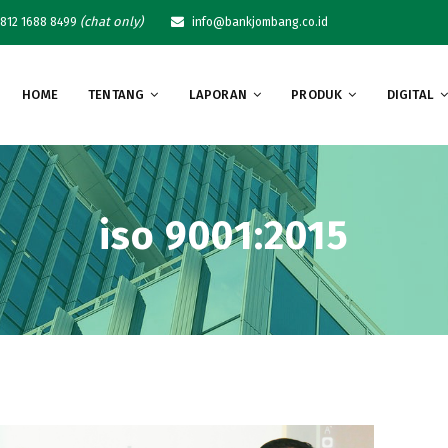
(chat only)
812 1688 8499
info@bankjombang.co.id
HOME
TENTANG
LAPORAN
PRODUK
DIGITAL
iso 9001:2015