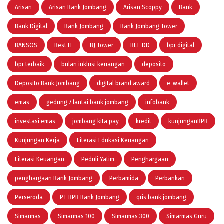
Arisan
Arisan Bank Jombang
Arisan Scoppy
Bank
Bank Digital
Bank Jombang
Bank Jombang Tower
BANSOS
Best IT
BJ Tower
BLT-DD
bpr digital
bpr terbaik
bulan inklusi keuangan
deposito
Deposito Bank Jombang
digital brand award
e-wallet
emas
gedung 7 lantai bank jombang
infobank
investasi emas
jombang kita pay
kredit
kunjunganBPR
Kunjungan Kerja
Literasi Edukasi Keuangan
Literasi Keuangan
Peduli Yatim
Penghargaan
penghargaan Bank Jombang
Perbamida
Perbankan
Perseroda
PT BPR Bank Jombang
qris bank jombang
Simarmas
Simarmas 100
Simarmas 300
Simarmas Guru