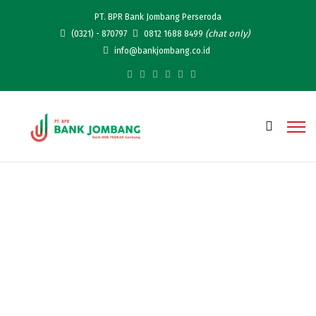
PT. BPR Bank Jombang Perseroda
(chat only)
(0321) - 870797
0812 1688 8499
info@bankjombang.co.id
Bank Jombang Raih
Sertifikasi ISO 9001:2015,
Wujud Komitmen
Tingkatkan Kualitas
Layanan