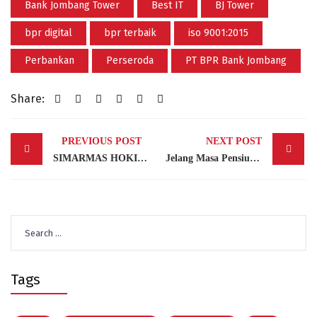
Bank Jombang Tower
Best IT
BJ Tower
bpr digital
bpr terbaik
iso 9001:2015
Perbankan
Perseroda
PT BPR Bank Jombang
Share:
Post
PREVIOUS POST
NEXT POST
navigation
SIMARMAS HOKI BANK JOMBANG BATCH II RESMI DIBUKA, Hadirkan Mobil Hybrid BYD M6 DM
Jelang Masa Pensiun, Ini Dia 5 (Lima) Persiapan Finansial yang Perlu Dilakukan
Search
for:
Tags