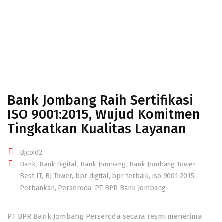
Bank Jombang Raih Sertifikasi
ISO 9001:2015, Wujud Komitmen
Tingkatkan Kualitas Layanan
Bjcoid2
Bank
,
Bank Digital
,
Bank Jombang
,
Bank Jombang Tower
,
Best IT
,
BJ Tower
,
bpr digital
,
bpr terbaik
,
iso 9001:2015
,
Perbankan
,
Perseroda
,
PT BPR Bank Jombang
PT BPR Bank Jombang Perseroda secara resmi menerima